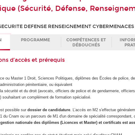
ique (Sécurité, Défense, Renseignem
SECURITE DEFENSE RENSEIGNEMENT CYBERMENACES
N
PROGRAMME
COMPÉTENCES ET
INFOR
DÉBOUCHÉS
PRA
ons d’accès et prérequis
ence ou Master 1 Droit, Sciences Politiques, diplômes des Écoles de police, d
'administration pénitentiaire, ou équivalent
la sécurité et du droit (avocats, officiers de police et de gendarmerie, officie
s) souhaitant un complément de formation spécialisé.
st possible sur
dossier de candidature
. L’accès en M2 s'effectue généralem
M1 du Cnam ou un parcours de M1 d'un domaine de spécialité correspondant, q
 gestion nationale des diplômes (Licences et Master) et certificats est as