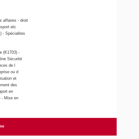
 affaires - droit
nsport etc
) - Spécialites
e (K1703) -
iène Sécurité
nces de l
prise ou d
isation et
ement des
pport en
) - Mise en
rme