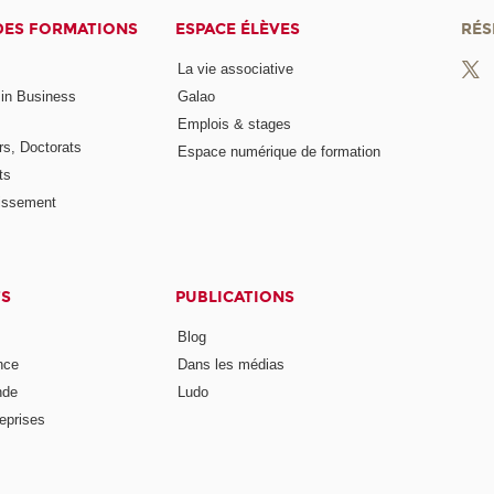
DES FORMATIONS
ESPACE ÉLÈVES
RÉS
La vie associative
 in Business
Galao
Emplois & stages
rs, Doctorats
Espace numérique de formation
ts
lissement
TS
PUBLICATIONS
Blog
nce
Dans les médias
nde
Ludo
reprises