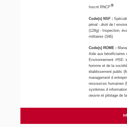
Inscrit RNCP
Code(s) NSF :
Spéciali
pénal - droit de l envir
(128g) - Inspection, év
militaires (346)
Code(s) ROME :
Manag
Aide aux bénéficiaires
Environnement -HSE- in
homme et de la société
établissement public (M
management d entrepri
ressources humaines (M
systèmes d information 
oeuvre et pilotage de l
In