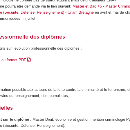
inologie ne confère pas de statut étudiant mais celui d'auditeur CNAM.
re pourra être demandé via le lien suivant:
Master et Bac +5 - Master Crimin
ue (Sécurité, Défense, Renseignement) - Cnam Bretagne
en avril et mai de c
muniquées fin juillet
essionnelle des diplômés
ons sur l’évolution professionnelle des diplômés :
e au format PDF
mation possible aux acteurs de la lutte contre la criminalité et le terrorisme, 
stes du renseignement, des journalistes, ...
elles
ant sur le diplôme :
Master Droit, économie et gestion mention criminologie P
ue (Sécurité, Défense, Renseignement).