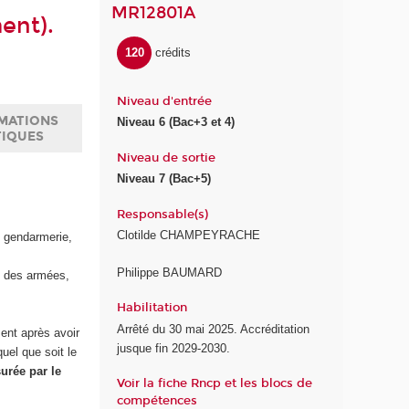
MR12801A
ent).
120
crédits
Niveau d'entrée
MATIONS
Niveau 6 (Bac+3 et 4)
TIQUES
Niveau de sortie
Niveau 7 (Bac+5)
Responsable(s)
Clotilde CHAMPEYRACHE
e gendarmerie,
Philippe BAUMARD
rs des armées,
Habilitation
Arrêté du 30 mai 2025. Accréditation
ent après avoir
jusque fin 2029-2030.
uel que soit le
surée par le
Voir la fiche Rncp et les blocs de
compétences