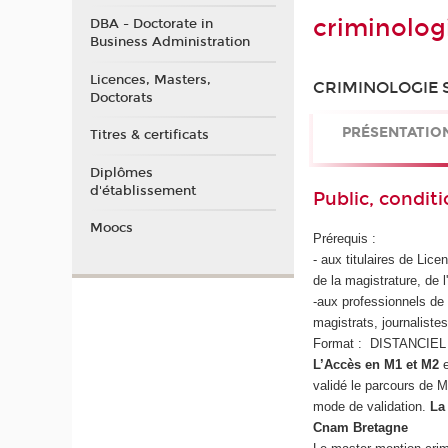
criminolog
DBA - Doctorate in
Business Administration
Licences, Masters,
CRIMINOLOGIE 
Doctorats
PRÉSENTATIO
Titres & certificats
Diplômes
d'établissement
Public, conditi
Moocs
Prérequis :
- aux titulaires de Lic
de la magistrature, de l
-aux professionnels de 
magistrats, journaliste
Format : DISTANCIEL
L’Accès en M1 et M2
e
validé le parcours de 
mode de validation.
La
Cnam Bretagne