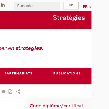
FR
Stra
tég
ie
s
mer en
straté
gie
s.
PARTENARIATS
PUBLICATIONS
Code diplôme/certificat: