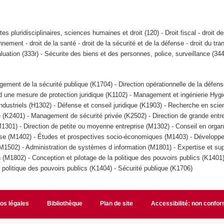
tes pluridisciplinaires, sciences humaines et droit (120) - Droit fiscal - droit des
onnement - droit de la santé - droit de la sécurité et de la défense - droit du tra
aluation (333r) - Sécurite des biens et des personnes, police, surveillance (344
ement de la sécurité publique (K1704) - Direction opérationnelle de la défens
 d une mesure de protection juridique (K1102) - Management et ingénierie Hyg
dustriels (H1302) - Défense et conseil juridique (K1903) - Recherche en scie
 (K2401) - Management de sécurité privée (K2502) - Direction de grande entre
1301) - Direction de petite ou moyenne entreprise (M1302) - Conseil en organ
se (M1402) - Études et prospectives socio-économiques (M1403) - Développ
1502) - Administration de systèmes d information (M1801) - Expertise et su
(M1802) - Conception et pilotage de la politique des pouvoirs publics (K1401
a politique des pouvoirs publics (K1404) - Sécurité publique (K1706)
fos légales
Bibliothèque
Plan de site
Accessibilité: non confo