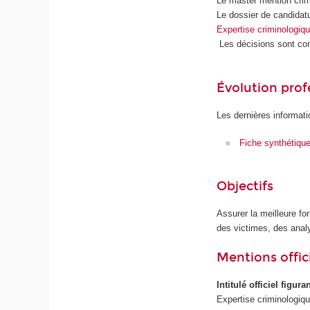
Le master mention crim
Le dossier de candidatu
Expertise criminologiq
Les décisions sont com
Évolution prof
Les dernières informati
Fiche synthétiqu
Objectifs
Assurer la meilleure for
des victimes, des analy
Mentions offici
Intitulé officiel figur
Expertise criminologiq