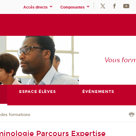
Accès directs
Composantes
Vous for
ESPACE ÉLÈVES
ÉVÉNEMENTS
 des formations
minologie Parcours Expertise