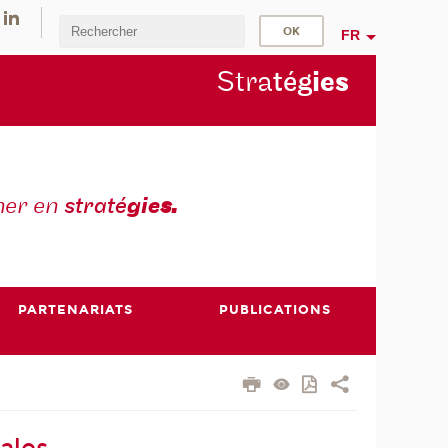
FR
Stra
tég
ie
s
mer en
straté
gie
s.
PARTENARIATS
PUBLICATIONS