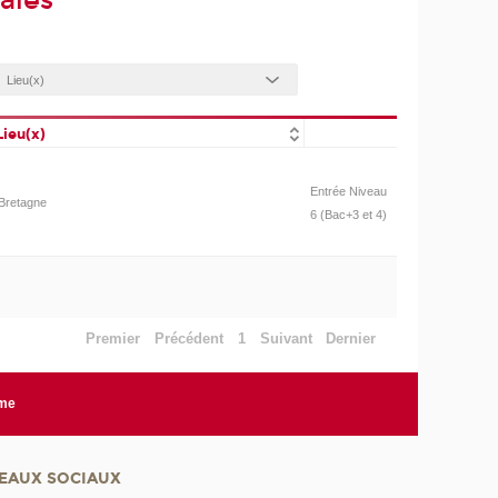
ales
Lieu(x)
Entrée Niveau
Bretagne
6 (Bac+3 et 4)
Premier
Précédent
1
Suivant
Dernier
rme
EAUX SOCIAUX