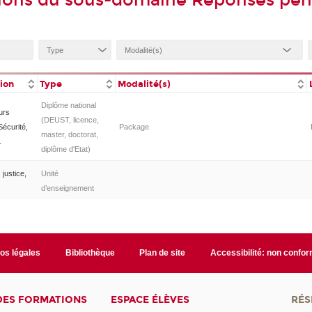
ions du sous-domaine Réponses pén
tion
Type
Modalité(s)
Diplôme national
urs
(DEUST, licence,
Sécurité,
Package
master, doctorat,
.
diplôme d'Etat)
justice,
Unité
d’enseignement
fos légales
Bibliothèque
Plan de site
Accessibilité: non confo
DES FORMATIONS
ESPACE ÉLÈVES
RÉS