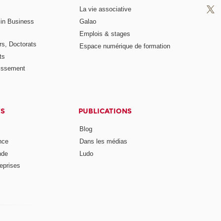
La vie associative
 in Business
Galao
Emplois & stages
rs, Doctorats
Espace numérique de formation
ts
lissement
TS
PUBLICATIONS
Blog
nce
Dans les médias
nde
Ludo
reprises