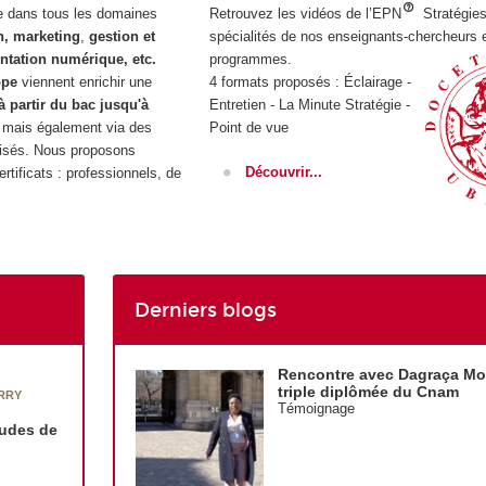
ée dans tous les domaines
Retrouvez les vidéos de l’EPN
Stratégies
n, marketing
,
gestion et
spécialités de nos enseignants-chercheurs 
tation numérique, etc.
programmes.
ope
viennent enrichir une
4 formats proposés : Éclairage -
à partir du bac jusqu'à
Entretien - La Minute Stratégie -
, mais également via des
Point de vue
isés. Nous proposons
Découvrir...
rtificats : professionnels, de
Derniers blogs
Rencontre avec Dagraça M
triple diplômée du Cnam
RRY
Témoignage
études de