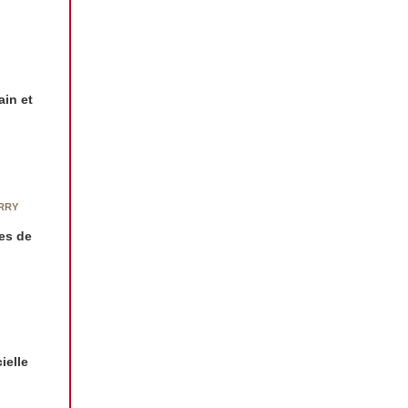
ain et
RRY
des de
ielle