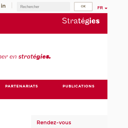
FR
Stra
tég
ie
s
mer en
straté
gie
s.
PARTENARIATS
PUBLICATIONS
Rendez-vous