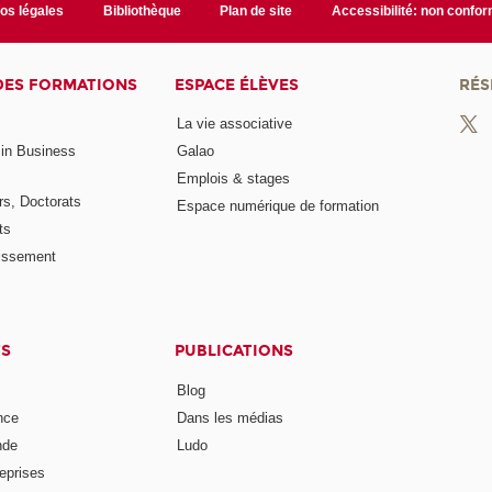
fos légales
Bibliothèque
Plan de site
Accessibilité: non confo
DES FORMATIONS
ESPACE ÉLÈVES
RÉS
La vie associative
 in Business
Galao
Emplois & stages
rs, Doctorats
Espace numérique de formation
ts
lissement
TS
PUBLICATIONS
Blog
nce
Dans les médias
nde
Ludo
reprises