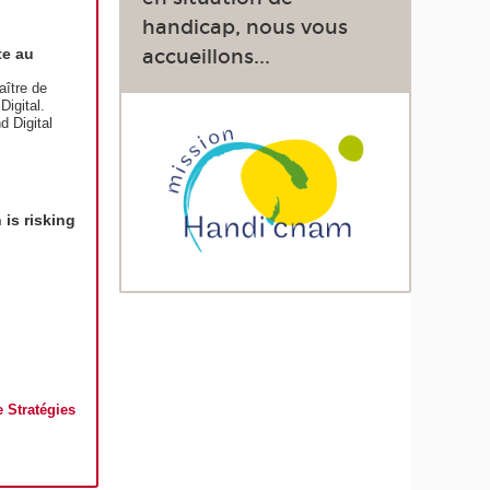
handicap, nous vous
te au
accueillons...
aître de
igital.
 Digital
is risking
 Stratégies