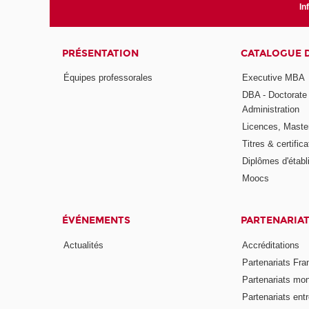
In
PRÉSENTATION
CATALOGUE 
Équipes professorales
Executive MBA
DBA - Doctorate
Administration
Licences, Maste
Titres & certifica
Diplômes d'étab
Moocs
ÉVÉNEMENTS
PARTENARIA
Actualités
Accréditations
Partenariats Fra
Partenariats mo
Partenariats ent