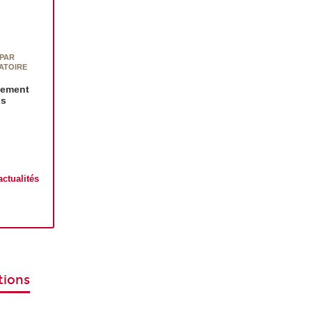
 PAR
RATOIRE
gement
ns
actualités
tions