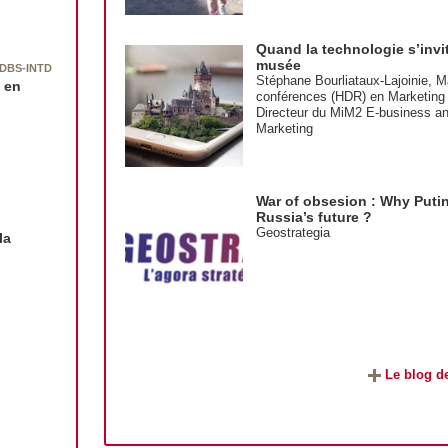
Quand la technologie s’invi
musée
DBS-INTD
Stéphane Bourliataux-Lajoinie, M
 en
conférences (HDR) en Marketing D
Directeur du MiM2 E-business and
Marketing
War of obsesion : Why Putin 
Russia’s future ?
Geostrategia
la
Le blog de