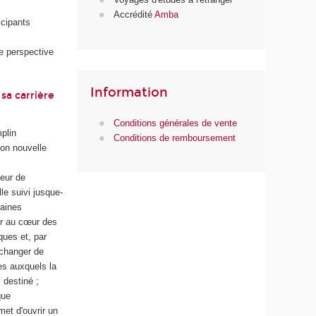
Accrédité
Amba
icipants
e perspective
Information
sa carrière
Conditions générales de vente
plin
Conditions de remboursement
ion nouvelle
teur de
lle suivi jusque-
maines
er au cœur des
ues et, par
 changer de
es auxquels la
 destiné ;
que
met d'ouvrir un