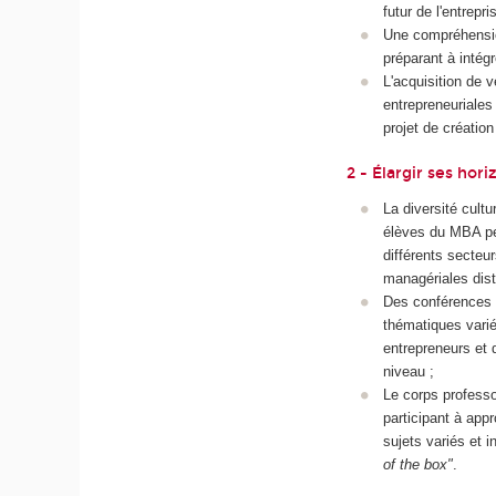
futur de l'entrepri
Une compréhension
préparant à intégr
L'acquisition de 
entrepreneuriales
projet de création
2 - Élargir ses hori
La diversité cultu
élèves du MBA pe
différents secteur
managériales dist
Des conférences 
thématiques varié
entrepreneurs et 
niveau ;
Le corps profess
participant à appr
sujets variés et i
of the box"
.