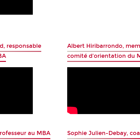
, responsable
Albert Hiribarrondo, me
BA
comité d'orientation du
professeur au MBA
Sophie Julien-Debay, co