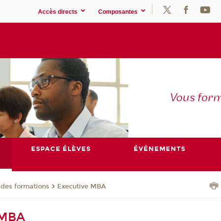
Accès directs
Composantes
Vous for
ESPACE ÉLÈVES
ÉVÉNEMENTS
 des formations
Executive MBA
 MBA