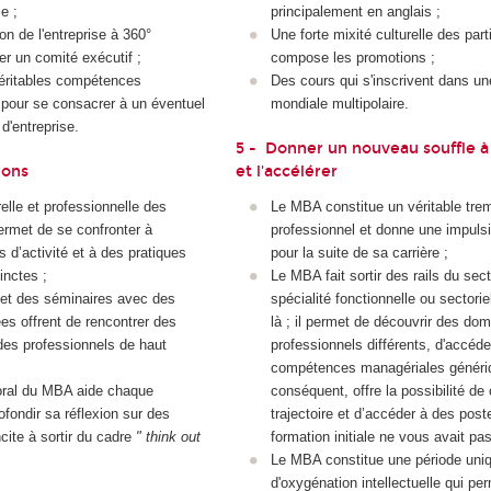
se ;
principalement en anglais ;
 de l'entreprise à 360°
Une forte mixité culturelle des part
er un comité exécutif ;
compose les promotions ;
véritables compétences
Des cours qui s'inscrivent dans un
 pour se consacrer à un éventuel
mondiale multipolaire.
 d'entreprise.
5 - Donner un nouveau souffle à 
zons
et l'accélérer
relle et professionnelle des
Le MBA constitue un véritable trem
rmet de se confronter à
professionnel et donne une impuls
s d’activité et à des pratiques
pour la suite de sa carrière ;
inctes ;
Le MBA fait sortir des rails du sec
et des séminaires avec des
spécialité fonctionnelle ou sectorie
es offrent de rencontrer des
là ; il permet de découvrir des do
des professionnels de haut
professionnels différents, d'accéd
compétences managériales génériq
oral du MBA aide chaque
conséquent, offre la possibilité de
ofondir sa réflexion sur des
trajectoire et d’accéder à des post
ncite à sortir du cadre
" think out
formation initiale ne vous avait pas
Le MBA constitue une période uni
d'oxygénation intellectuelle qui per