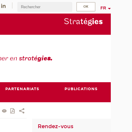
FR
Stra
tég
ie
s
mer en
straté
gie
s.
PARTENARIATS
PUBLICATIONS
Rendez-vous