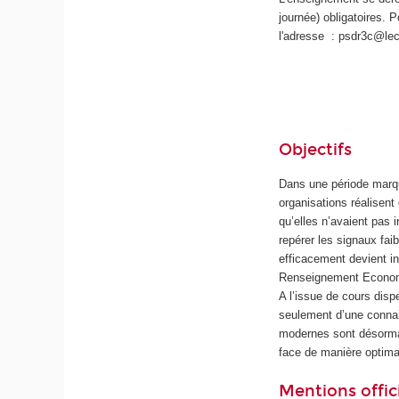
journée) obligatoires. 
l'adresse : psdr3c@le
Objectifs
Dans une période marqu
organisations réalisen
qu’elles n’avaient pas 
repérer les signaux fai
efficacement devient in
Renseignement Econo
A l’issue de cours dis
seulement d’une connai
modernes sont désormai
face de manière optima
Mentions offici