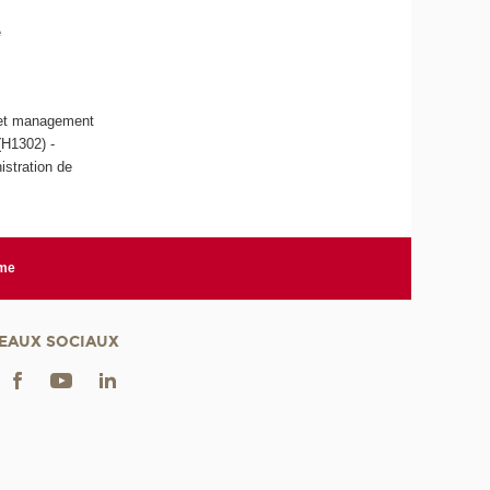
e
n et management
(H1302) -
istration de
rme
EAUX SOCIAUX