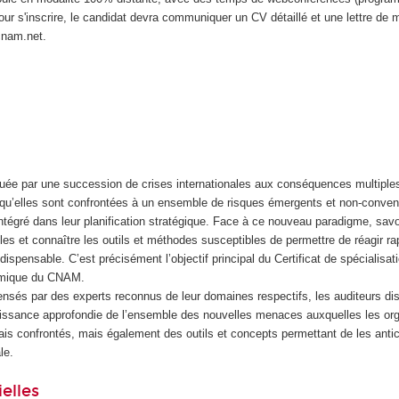
Pour s'inscrire, le candidat devra communiquer un CV détaillé et une lettre de 
cnam.net.
ée par une succession de crises internationales aux conséquences multiples
t qu’elles sont confrontées à un ensemble de risques émergents et non-conven
intégré dans leur planification stratégique. Face à ce nouveau paradigme, savoi
bles et connaître les outils et méthodes susceptibles de permettre de réagir r
dispensable. C’est précisément l’objectif principal du Certificat de spécialisat
mique du CNAM.
pensés par des experts reconnus de leur domaines respectifs, les auditeurs d
ssance approfondie de l’ensemble des nouvelles menaces auxquelles les org
s confrontés, mais également des outils et concepts permettant de les anticip
le.
elles