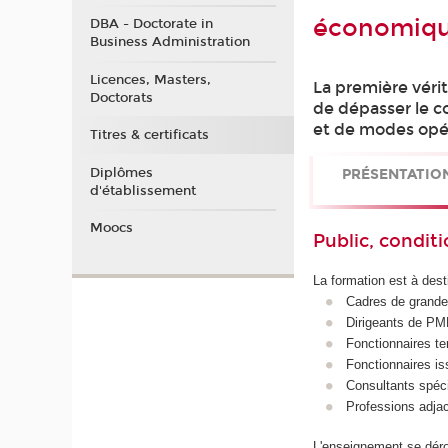
économiq
DBA - Doctorate in
Business Administration
Licences, Masters,
La première véri
Doctorats
de dépasser le co
et de modes opér
Titres & certificats
Diplômes
PRÉSENTATIO
d'établissement
Moocs
Public, conditi
La formation est à dest
Cadres de grandes
Dirigeants de PM
Fonctionnaires te
Fonctionnaires is
Consultants spéci
Professions adja
L'enseignement se dér