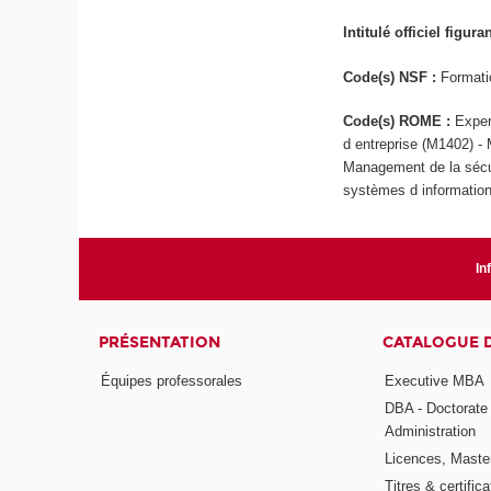
Intitulé officiel figur
Code(s) NSF :
Formati
Code(s) ROME :
Exper
d entreprise (M1402) -
Management de la sécur
systèmes d informatio
In
PRÉSENTATION
CATALOGUE 
Équipes professorales
Executive MBA
DBA - Doctorate
Administration
Licences, Maste
Titres & certifica