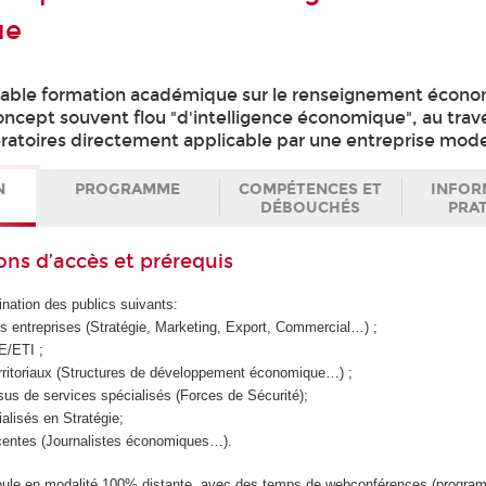
ue
table formation académique sur le renseignement écono
ncept souvent flou "d'intelligence économique", au trave
atoires directement applicable par une entreprise mod
N
PROGRAMME
COMPÉTENCES ET
INFOR
DÉBOUCHÉS
PRA
ons d’accès et prérequis
ination des publics suivants:
 entreprises (Stratégie, Marketing, Export, Commercial…) ;
E/ETI ;
rritoriaux (Structures de développement économique…) ;
sus de services spécialisés (Forces de Sécurité);
alisés en Stratégie;
centes (Journalistes économiques…).
oule en modalité 100% distante, avec des temps de webconférences (progra