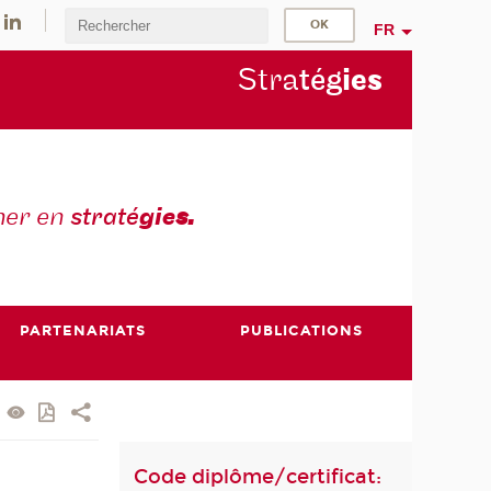
FR
Stra
tég
ie
s
mer en
straté
gie
s.
PARTENARIATS
PUBLICATIONS
Code diplôme/certificat: