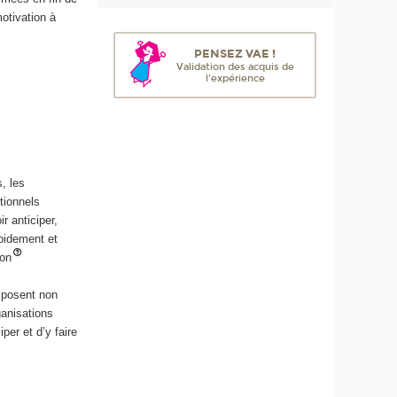
motivation à
PENSEZ VAE !
Validation des acquis de
l'expérience
, les
tionnels
r anticiper,
apidement et
ion
isposent non
anisations
er et d’y faire