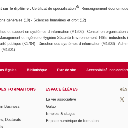
ant sur le diplôme :
Certificat de spécialisation
Renseignement économiqu
ons générales (10) - Sciences humaines et droit (12)
tise et support en systèmes d information (M1802) - Conseil en organisatio
 Management et ingénierie Hygiène Sécurité Environnement -HSE- industriels 
ité publique (K1704) - Direction des systèmes d information (M1803) - Admin
n (M1801)
fos légales
Bibliothèque
Plan de site
Accessibilité: non confo
DES FORMATIONS
ESPACE ÉLÈVES
RÉS
La vie associative
 in Business
Galao
Emplois & stages
rs, Doctorats
Espace numérique de formation
ts