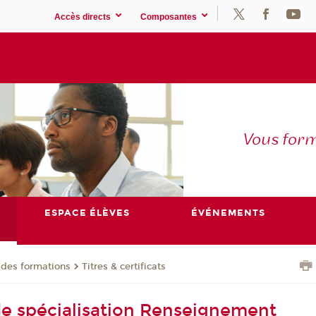
Accès directs
Composantes
Vous for
ESPACE ÉLÈVES
ÉVÉNEMENTS
 des formations
Titres & certificats
 de spécialisation Renseignement