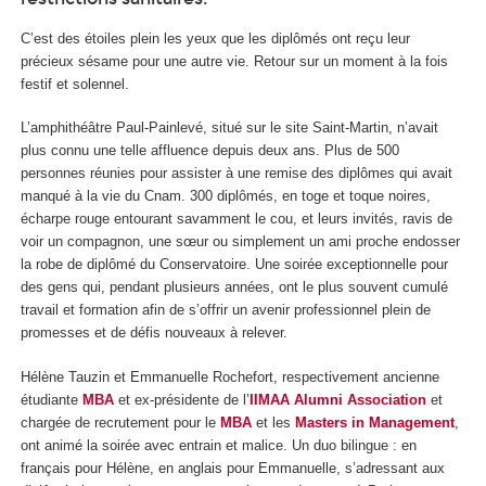
C’est des étoiles plein les yeux que les diplômés ont reçu leur
précieux sésame pour une autre vie. Retour sur un moment à la fois
festif et solennel.
L’amphithéâtre Paul-Painlevé, situé sur le site Saint-Martin, n’avait
plus connu une telle affluence depuis deux ans. Plus de 500
personnes réunies pour assister à une remise des diplômes qui avait
manqué à la vie du Cnam. 300 diplômés, en toge et toque noires,
écharpe rouge entourant savamment le cou, et leurs invités, ravis de
voir un compagnon, une sœur ou simplement un ami proche endosser
la robe de diplômé du Conservatoire. Une soirée exceptionnelle pour
des gens qui, pendant plusieurs années, ont le plus souvent cumulé
travail et formation afin de s’offrir un avenir professionnel plein de
promesses et de défis nouveaux à relever.
Hélène Tauzin et Emmanuelle Rochefort, respectivement ancienne
étudiante
MBA
et ex-présidente de l’
IIMAA Alumni Association
et
chargée de recrutement pour le
MBA
et les
Masters in Management
,
ont animé la soirée avec entrain et malice. Un duo bilingue : en
français pour Hélène, en anglais pour Emmanuelle, s’adressant aux