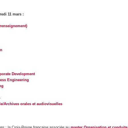
redi 11 mars :
 renseignement)
on
rporate Development
ess Engineering
ng
e
e/Archives orales et audiovisuelles
res : la Croix-Rouge française associée au
master Organisation et conduit