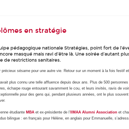
lômes en stratégie
quipe pédagogique nationale Stratégies, point fort de l’
core masqué mais ravi d’être là. Une soirée d’autant plu
 de restrictions sanitaires.
r précieux sésame pour une autre vie. Retour sur un moment à la fois festif et
 n’avait plus connu une telle affluence depuis deux ans. Plus de 500 personnes
res, écharpe rouge entourant savamment le cou, et leurs invités, ravis de 
ptionnelle pour des gens qui, pendant plusieurs années, ont le plus souvent cu
ver.
ienne étudiante
MBA
et ex-présidente de l’
IIMAA Alumni Association
et cha
n duo bilingue : en français pour Hélène, en anglais pour Emmanuelle, s’adre