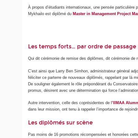
À propos d’étudiants internationaux, une pensée particulière 
Mykhailo est diplômé du
Master in Management Project Ma
Les temps forts… par ordre de passage 
Qui dit cérémonie de remise des diplômes, dit cérémonie de re
C’est ainsi que Larry Ben Simhon, administrateur général adjo
féliciter ce parterre de nouveaux diplômés, rappelant par là m
De souligner également le rôle prépondérant du Conservatoir
promus, désirent avec une détermination qui force l’admiratio
Autre intervention, celle des coprésidentes de l
’IIMAA Alumn
dans leur mission, ont tenu à rappeler l’importance de rejoin
Les diplômés sur scène
Pas moins de 16 promotions récompensées et honorées cette an