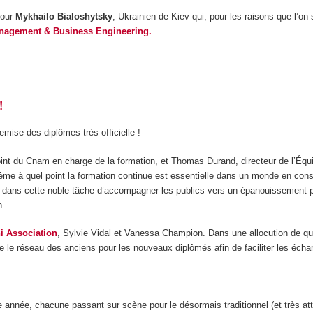
pour
Mykhailo​ Bialoshytsky
, Ukrainien de Kiev qui, pour les raisons que l’on
nagement & Business Engineering.
!
mise des diplômes très officielle !
int du Cnam en charge de la formation, et Thomas Durand, directeur de l’Équip
ême à quel point la formation continue est essentielle dans un monde en const
e dans cette noble tâche d’accompagner les publics vers un épanouissement p
n.
i Association
, Sylvie Vidal et Vanessa Champion. Dans une allocution de qu
dre le réseau des anciens pour les nouveaux diplômés afin de faciliter les éch
née, chacune passant sur scène pour le désormais traditionnel (et très atte