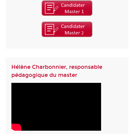
Hélène Charbonnier, responsable
pédagogique du master