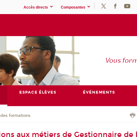
Accès directs
Composantes
Vous for
ESPACE ÉLÈVES
ÉVÉNEMENTS
 des formations
ions aux métiers de Gestionnaire de