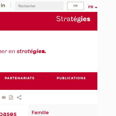
FR
Stra
tég
ie
s
mer en
straté
gie
s.
PARTENARIATS
PUBLICATIONS
Famille
 bases