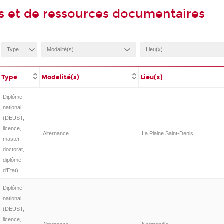
 et de ressources documentaires
Type
Modalité(s)
Lieu(x)
Diplôme
national
(DEUST,
licence,
Alternance
La Plaine Saint-Denis
master,
doctorat,
diplôme
d'Etat)
Diplôme
national
(DEUST,
licence,