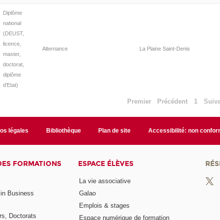
Diplôme
national
(DEUST,
licence,
Alternance
La Plaine Saint-Denis
master,
doctorat,
diplôme
d'Etat)
Premier
Précédent
1
Suiv
fos légales
Bibliothèque
Plan de site
Accessibilité: non confo
DES FORMATIONS
ESPACE ÉLÈVES
RÉS
La vie associative
 in Business
Galao
Emplois & stages
rs, Doctorats
Espace numérique de formation