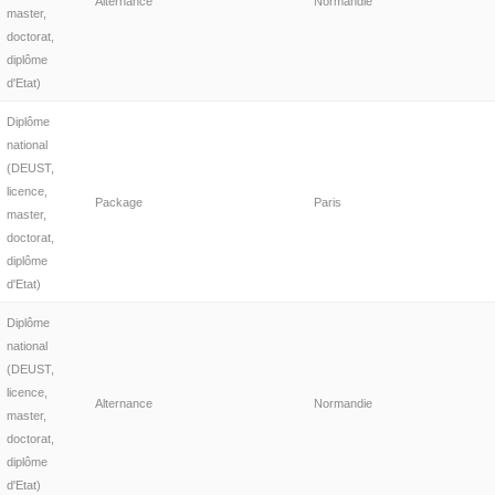
Alternance
Normandie
master,
doctorat,
diplôme
d'Etat)
Diplôme
national
(DEUST,
licence,
Package
Paris
master,
doctorat,
diplôme
d'Etat)
Diplôme
national
(DEUST,
licence,
Alternance
Normandie
master,
doctorat,
diplôme
d'Etat)