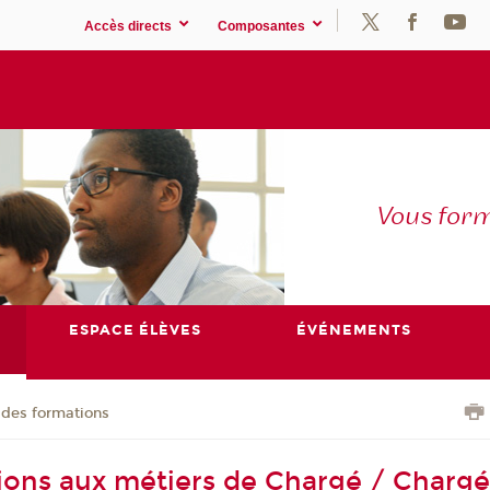
Accès directs
Composantes
Vous for
ESPACE ÉLÈVES
ÉVÉNEMENTS
 des formations
ions aux métiers de Chargé / Charg