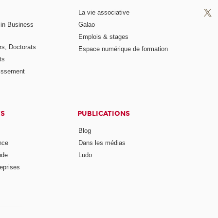
La vie associative
 in Business
Galao
Emplois & stages
rs, Doctorats
Espace numérique de formation
ts
lissement
TS
PUBLICATIONS
Blog
nce
Dans les médias
nde
Ludo
reprises