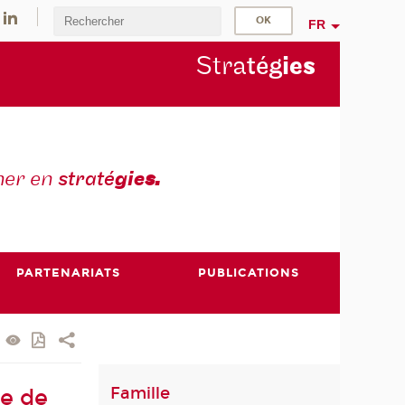
FR
Stra
tég
ie
s
mer en
straté
gie
s.
PARTENARIATS
PUBLICATIONS
Famille
ée de