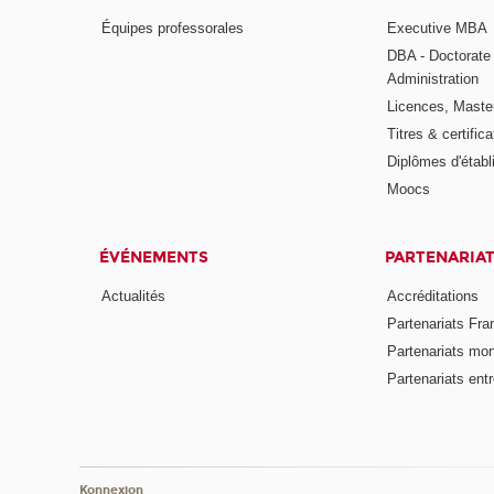
Équipes professorales
Executive MBA
DBA - Doctorate
Administration
Licences, Maste
Titres & certifica
Diplômes d'étab
Moocs
ÉVÉNEMENTS
PARTENARIA
Actualités
Accréditations
Partenariats Fra
Partenariats mo
Partenariats ent
Konnexion