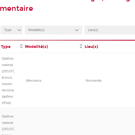
umentaire
Type
Modalité(s)
Lieu(x)
Diplôme
national
(DEUST,
licence,
Alternance
Normandie
master,
doctorat,
diplôme
d'Etat)
Diplôme
national
(DEUST,