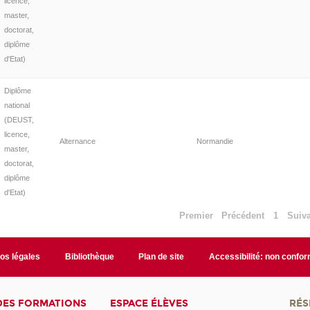
licence,
master,
doctorat,
diplôme
d'Etat)
Diplôme
national
(DEUST,
licence,
Alternance
Normandie
master,
doctorat,
diplôme
d'Etat)
Premier
Précédent
1
Suiv
fos légales
Bibliothèque
Plan de site
Accessibilité: non confo
DES FORMATIONS
ESPACE ÉLÈVES
RÉS