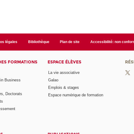
fos légales
Bibliothèque
Plan de site
Accessibilité: non confo
DES FORMATIONS
ESPACE ÉLÈVES
RÉS
La vie associative
 in Business
Galao
Emplois & stages
rs, Doctorats
Espace numérique de formation
ts
lissement