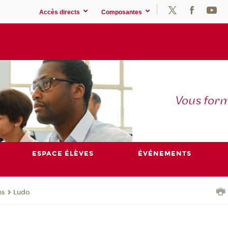
Accès directs
Composantes
Vous for
ESPACE ÉLÈVES
ÉVÉNEMENTS
ns
Ludo