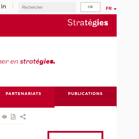
FR
Stra
tég
ie
s
mer en
straté
gie
s.
PARTENARIATS
PUBLICATIONS