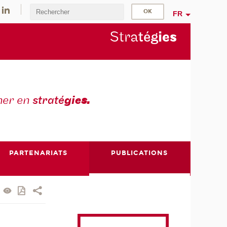
FR
Stra
tég
ie
s
mer en
straté
gie
s.
PARTENARIATS
PUBLICATIONS