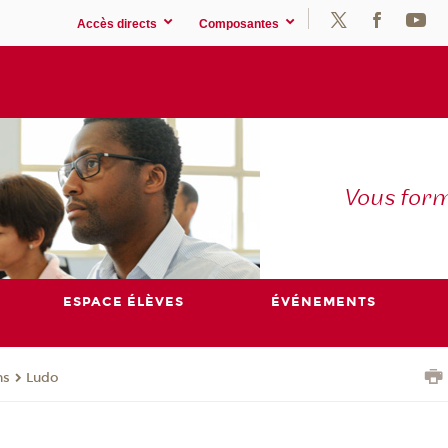
Accès directs
Composantes
Vous for
ESPACE ÉLÈVES
ÉVÉNEMENTS
ns
Ludo