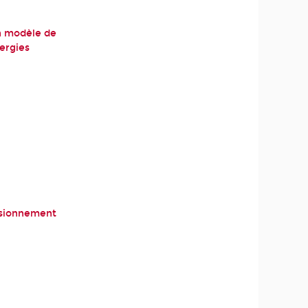
un modèle de
ergies
isionnement