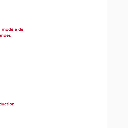
un modèle de
randes
duction