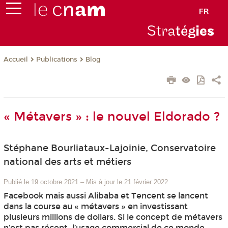
FR
Stra
tég
ie
s
Publications
Blog
Accueil
« Métavers » : le nouvel Eldorado ?
Stéphane Bourliataux-Lajoinie, Conservatoire
national des arts et métiers
Publié le 19 octobre 2021
–
Mis à jour le 21 février 2022
Facebook mais aussi Alibaba et Tencent se lancent
dans la course au « métavers » en investissant
plusieurs millions de dollars. Si le concept de métavers
n’est pas récent, l’usage commercial de ce monde