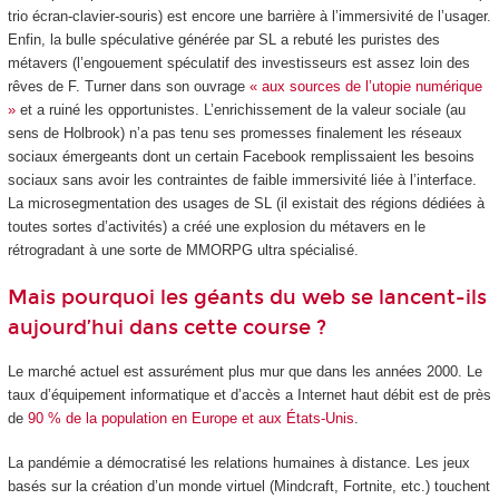
trio écran-clavier-souris) est encore une barrière à l’immersivité de l’usager.
Enfin, la bulle spéculative générée par SL a rebuté les puristes des
métavers (l’engouement spéculatif des investisseurs est assez loin des
rêves de F. Turner dans son ouvrage
« aux sources de l’utopie numérique
»
et a ruiné les opportunistes. L’enrichissement de la valeur sociale (au
sens de Holbrook) n’a pas tenu ses promesses finalement les réseaux
sociaux émergeants dont un certain Facebook remplissaient les besoins
sociaux sans avoir les contraintes de faible immersivité liée à l’interface.
La microsegmentation des usages de SL (il existait des régions dédiées à
toutes sortes d’activités) a créé une explosion du métavers en le
rétrogradant à une sorte de MMORPG ultra spécialisé.
Mais pourquoi les géants du web se lancent-ils
aujourd’hui dans cette course ?
Le marché actuel est assurément plus mur que dans les années 2000. Le
taux d’équipement informatique et d’accès a Internet haut débit est de près
de
90 % de la population en Europe et aux États-Unis
.
La pandémie a démocratisé les relations humaines à distance. Les jeux
basés sur la création d’un monde virtuel (Mindcraft, Fortnite, etc.) touchent