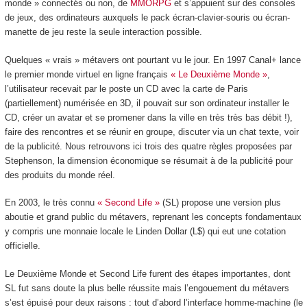
monde » connectés ou non, de
MMORPG
et s’appuient sur des consoles
de jeux, des ordinateurs auxquels le pack écran-clavier-souris ou écran-
manette de jeu reste la seule interaction possible.
Quelques « vrais » métavers ont pourtant vu le jour. En 1997 Canal+ lance
le premier monde virtuel en ligne français
« Le Deuxième Monde »
,
l’utilisateur recevait par le poste un CD avec la carte de Paris
(partiellement) numérisée en 3D, il pouvait sur son ordinateur installer le
CD, créer un avatar et se promener dans la ville en très très bas débit !),
faire des rencontres et se réunir en groupe, discuter via un chat texte, voir
de la publicité. Nous retrouvons ici trois des quatre règles proposées par
Stephenson, la dimension économique se résumait à de la publicité pour
des produits du monde réel.
En 2003, le très connu
« Second Life »
(SL) propose une version plus
aboutie et grand public du métavers, reprenant les concepts fondamentaux
y compris une monnaie locale le Linden Dollar (L$) qui eut une cotation
officielle.
Le Deuxième Monde et Second Life furent des étapes importantes, dont
SL fut sans doute la plus belle réussite mais l’engouement du métavers
s’est épuisé pour deux raisons : tout d’abord l’interface homme-machine (le