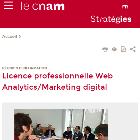
FR
Stra
tég
ie
s
Accueil
RÉUNION D'INFORMATION
Licence professionnelle Web
Analytics/Marketing digital