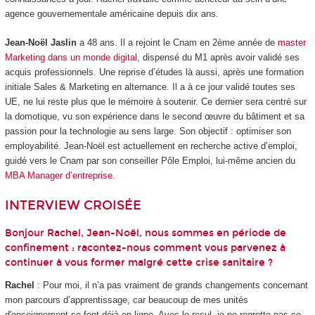
agence gouvernementale américaine depuis dix ans.
Jean-Noël Jaslin
a 48 ans. Il a rejoint le Cnam en 2ème année de
master
Marketing dans un monde digital
, dispensé du M1 après avoir validé ses
acquis professionnels. Une reprise d’études là aussi, après une formation
initiale Sales & Marketing en alternance
. Il a à ce jour validé toutes ses
UE, ne lui reste plus que le mémoire à soutenir. Ce dernier sera centré sur
la domotique, vu son expérience dans le second œuvre du bâtiment et sa
passion pour la technologie au sens large. Son objectif : optimiser son
employabilité. Jean-Noël est actuellement en recherche active d’emploi,
guidé vers le Cnam par son conseiller Pôle Emploi, lui-même ancien du
MBA Manager d’entreprise
.
INTERVIEW CROISÉE
Bonjour Rachel, Jean-Noël, nous sommes en période de
confinement : racontez-nous comment vous parvenez à
continuer à vous former malgré cette crise sanitaire ?
Rachel
: Pour moi, il n’a pas vraiment de grands changements concernant
mon parcours d’apprentissage, car beaucoup de mes unités
d'enseignement
se font déjà en ligne. Avec le recul, je ne regrette pas ce