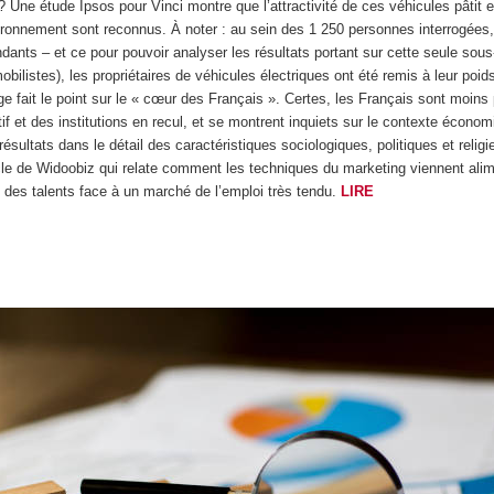
n ? Une étude Ipsos pour Vinci montre que l’attractivité de ces véhicules pâtit 
ronnement sont reconnus. À noter : au sein des 1 250 personnes interrogées, 
ants – et ce pour pouvoir analyser les résultats portant sur cette seule sous-
ilistes), les propriétaires de véhicules électriques ont été remis à leur poid
ge fait le point sur le « cœur des Français ». Certes, les Français sont moin
f et des institutions en recul, et se montrent inquiets sur le contexte économ
résultats dans le détail des caractéristiques sociologiques, politiques et reli
cle de Widoobiz qui relate comment les techniques du marketing viennent aliment
s des talents face à un marché de l’emploi très tendu.
LIRE