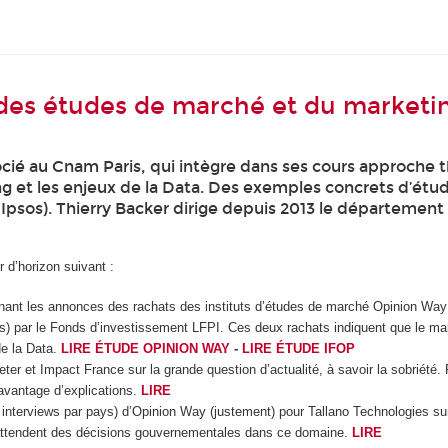
 des études de marché et du marketi
cié au Cnam Paris, qui intègre dans ses cours approche 
ng et les enjeux de la Data. Des exemples concrets d’étu
 Ipsos). Thierry Backer dirige depuis 2013 le département
 d’horizon suivant :
nant les annonces des rachats des instituts d’études de marché Opinion Way 
ais) par le Fonds d’investissement LFPI. Ces deux rachats indiquent que le m
de la Data.
LIRE ÉTUDE OPINION WAY
-
LIRE ÉTUDE IFOP
ieter et Impact France sur la grande question d’actualité, à savoir la sobrié
vantage d’explications.
LIRE
nterviews par pays) d’Opinion Way (justement) pour Tallano Technologies sur la 
 attendent des décisions gouvernementales dans ce domaine.
LIRE