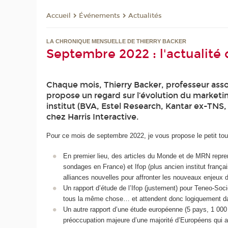
Événements
Actualités
Accueil
LA CHRONIQUE MENSUELLE DE THIERRY BACKER
Septembre 2022 : l'actualité
Chaque mois, Thierry Backer, professeur asso
propose un regard sur l’évolution du marketi
institut (BVA, Estel Research, Kantar ex-TNS,
chez Harris Interactive.
Pour ce mois de septembre 2022, je vous propose le petit tour
En premier lieu, des articles du Monde et de MRN repre
sondages en France) et Ifop (plus ancien institut franç
alliances nouvelles pour affronter les nouveaux enjeux 
Un rapport d’étude de l’Ifop (justement) pour Teneo-Soc
tous la même chose… et attendent donc logiquement da
Un autre rapport d’une étude européenne (5 pays, 1 000 i
préoccupation majeure d’une majorité d’Européens qui