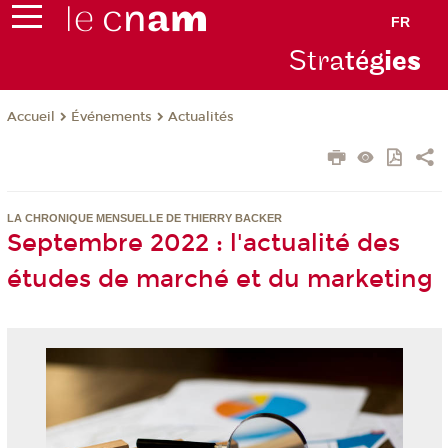
FR
Stra
tég
ie
s
Événements
Actualités
Accueil
LA CHRONIQUE MENSUELLE DE THIERRY BACKER
Septembre 2022 : l'actualité des
études de marché et du marketing