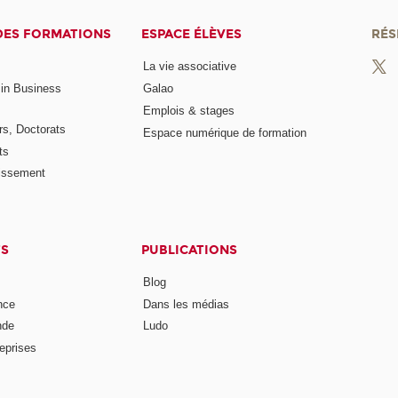
DES FORMATIONS
ESPACE ÉLÈVES
RÉS
La vie associative
 in Business
Galao
Emplois & stages
rs, Doctorats
Espace numérique de formation
ts
lissement
TS
PUBLICATIONS
Blog
nce
Dans les médias
nde
Ludo
reprises