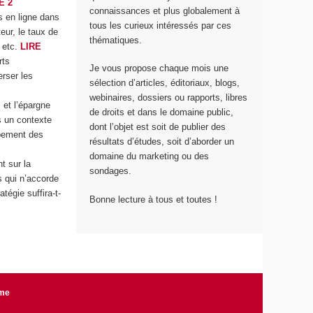
E 2
connaissances et plus globalement à
s en ligne dans
tous les curieux intéressés par ces
ur, le taux de
thématiques.
, etc.
LIRE
rts
Je vous propose chaque mois une
erser les
sélection d’articles, éditoriaux, blogs,
webinaires, dossiers ou rapports, libres
 et l’épargne
de droits et dans le domaine public,
s un contexte
dont l’objet est soit de publier des
ppement des
résultats d’études, soit d’aborder un
domaine du marketing ou des
t sur la
sondages.
s qui n’accorde
tégie suffira-t-
Bonne lecture à tous et toutes !
rme