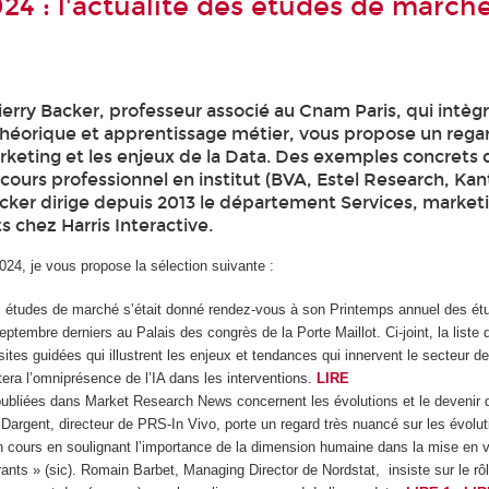
24 : l'actualité des études de march
erry Backer, professeur associé au Cnam Paris, qui intèg
héorique et apprentissage métier, vous propose un rega
arketing et les enjeux de la Data. Des exemples concrets
cours professionnel en institut (BVA, Estel Research, Ka
acker dirige depuis 2013 le département Services, market
s chez Harris Interactive.
24, je vous propose la sélection suivante :
 études de marché s’était donné rendez-vous à son Printemps annuel des étu
eptembre derniers au Palais des congrès de la Porte Maillot. Ci-joint, la liste 
sites guidées qui illustrent les enjeux et tendances qui innervent le secteur d
era l’omniprésence de l’IA dans les interventions.
LIRE
ubliées dans Market Research News concernent les évolutions et le devenir 
Dargent, directeur de PRS-In Vivo, porte un regard très nuancé sur les évolut
 cours en soulignant l’importance de la dimension humaine dans la mise en v
rants » (sic). Romain Barbet, Managing Director de Nordstat, insiste sur le rôl