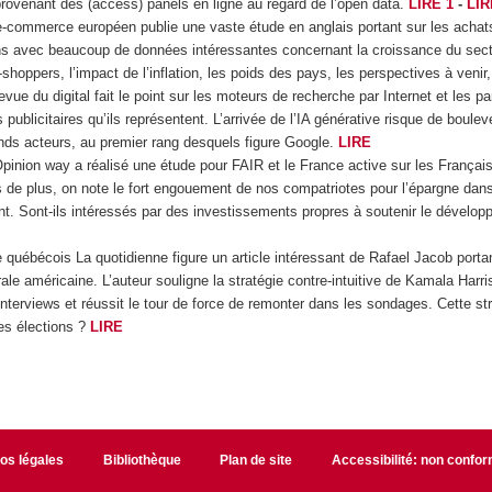
provenant des (access) panels en ligne au regard de l’open data.
LIRE 1
-
LIR
e-commerce européen publie une vaste étude en anglais portant sur les achat
s avec beaucoup de données intéressantes concernant la croissance du secte
shoppers, l’impact de l’inflation, les poids des pays, les perspectives à venir
evue du digital fait le point sur les moteurs de recherche par Internet et les pa
publicitaires qu’ils représentent. L’arrivée de l’IA générative risque de boulev
nds acteurs, au premier rang desquels figure Google.
LIRE
Opinion way a réalisé une étude pour FAIR et le France active sur les Français
is de plus, on note le fort engouement de nos compatriotes pour l’épargne dan
tant. Sont-ils intéressés par des investissements propres à soutenir le dévelo
québécois La quotidienne figure un article intéressant de Rafael Jacob portan
le américaine. L’auteur souligne la stratégie contre-intuitive de Kamala Harri
nterviews et réussit le tour de force de remonter dans les sondages. Cette stra
les élections ?
LIRE
fos légales
Bibliothèque
Plan de site
Accessibilité: non confo