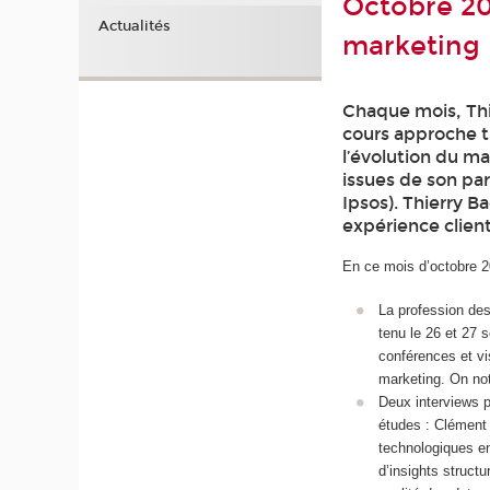
Octobre 20
Actualités
marketing
Chaque mois, Thi
cours approche t
l’évolution du m
issues de son par
Ipsos). Thierry B
expérience client
En ce mois d’octobre 20
La profession des
tenu le 26 et 27 s
conférences et vi
marketing. On not
Deux interviews p
études : Clément 
technologiques en
d’insights structu