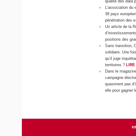
qualité des data 
L’association du 
38 pays européen
pénétration des e-
Un article de la R
d’investissements 
positions des gra
Sans transition, 
solidaire. Une fo
qu’il juge inquié
territoires ?
LIRE
Dans le magazine 
campagne électora
quasiment pas d’i
elle pour gagner 
In