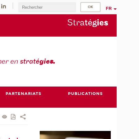
FR
Stra
tég
ie
s
mer en
straté
gie
s.
PARTENARIATS
PUBLICATIONS