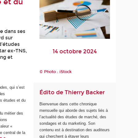
é et du
re dans ses
rd sur
 d’études
ntar ex-TNS,
14 octobre 2024
ing et
© Photo : iStock
des, qui s’est
Édito de Thierry Backer
des
es études et du
Bienvenue dans cette chronique
mensuelle qui aborde des sujets liés à
du métier des
l’actualité des études de marché, des
ions
sondages et du marketing. Son
aleur «
contenu est à destination des auditeurs
e central de la
qui cherchent à étayer leurs