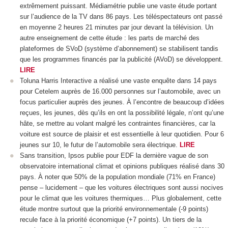
extrêmement puissant. Médiamétrie publie une vaste étude portant
sur l’audience de la TV dans 86 pays. Les téléspectateurs ont passé
en moyenne 2 heures 21 minutes par jour devant la télévision. Un
autre enseignement de cette étude : les parts de marché des
plateformes de SVoD (système d’abonnement) se stabilisent tandis
que les programmes financés par la publicité (AVoD) se développent.
LIRE
Toluna Harris Interactive a réalisé une vaste enquête dans 14 pays
pour Cetelem auprès de 16.000 personnes sur l’automobile, avec un
focus particulier auprès des jeunes. À l’encontre de beaucoup d’idées
reçues, les jeunes, dès qu’ils en ont la possibilité légale, n’ont qu’une
hâte, se mettre au volant malgré les contraintes financières, car la
voiture est source de plaisir et est essentielle à leur quotidien. Pour 6
jeunes sur 10, le futur de l’automobile sera électrique.
LIRE
Sans transition, Ipsos publie pour EDF la dernière vague de son
observatoire international climat et opinions publiques réalisé dans 30
pays. À noter que 50% de la population mondiale (71% en France)
pense – lucidement – que les voitures électriques sont aussi nocives
pour le climat que les voitures thermiques… Plus globalement, cette
étude montre surtout que la priorité environnementale (-9 points)
recule face à la priorité économique (+7 points). Un tiers de la