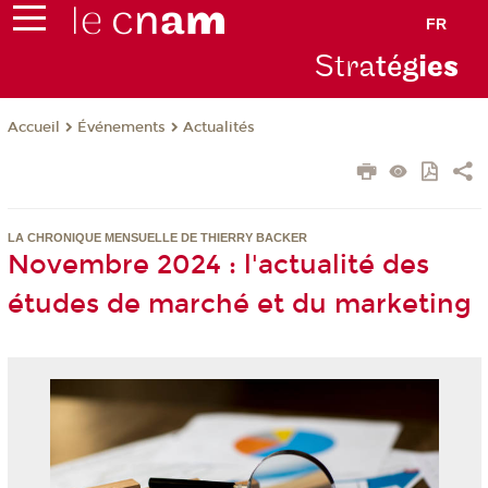
FR
Stra
tég
ie
s
Événements
Actualités
Accueil
LA CHRONIQUE MENSUELLE DE THIERRY BACKER
Novembre 2024 : l'actualité des
études de marché et du marketing