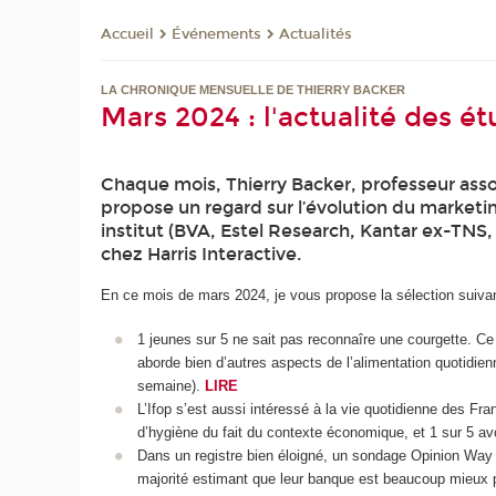
Événements
Actualités
Accueil
LA CHRONIQUE MENSUELLE DE THIERRY BACKER
Mars 2024 : l'actualité des 
Chaque mois, Thierry Backer, professeur asso
propose un regard sur l’évolution du marketi
institut (BVA, Estel Research, Kantar ex-TNS,
chez Harris Interactive.
En ce mois de mars 2024, je vous propose la sélection suivan
1 jeunes sur 5 ne sait pas reconnaîre une courgette. Ce 
aborde bien d’autres aspects de l’alimentation quotid
semaine).
LIRE
L’Ifop s’est aussi intéressé à la vie quotidienne des Fran
d’hygiène du fait du contexte économique, et 1 sur 5 avo
Dans un registre bien éloigné, un sondage Opinion Way i
majorité estimant que leur banque est beaucoup mieux 