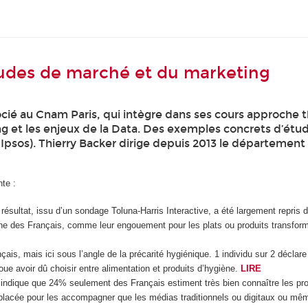
études de marché et du marketing
cié au Cnam Paris, qui intègre dans ses cours approche 
ng et les enjeux de la Data. Des exemples concrets d’étu
 Ipsos). Thierry Backer dirige depuis 2013 le département
te :
résultat, issu d’un sondage Toluna-Harris Interactive, a été largement repris 
ienne des Français, comme leur engouement pour les plats ou produits trans
çais, mais ici sous l’angle de la précarité hygiénique. 1 individu sur 2 déclare
ue avoir dû choisir entre alimentation et produits d’hygiène.
LIRE
ndique que 24% seulement des Français estiment très bien connaître les produi
placée pour les accompagner que les médias traditionnels ou digitaux ou mêm