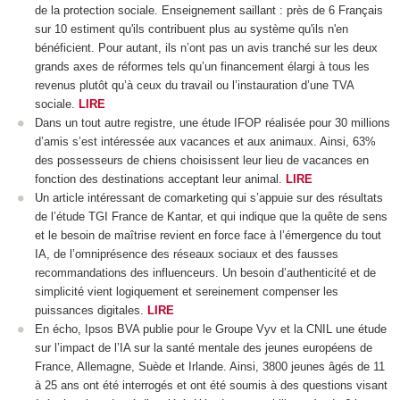
de la protection sociale. Enseignement saillant : près de 6 Français
sur 10 estiment qu'ils contribuent plus au système qu'ils n'en
bénéficient. Pour autant, ils n’ont pas un avis tranché sur les deux
grands axes de réformes tels qu’un financement élargi à tous les
revenus plutôt qu’à ceux du travail ou l’instauration d’une TVA
sociale.
LIRE
Dans un tout autre registre, une étude IFOP réalisée pour 30 millions
d’amis s’est intéressée aux vacances et aux animaux. Ainsi, 63%
des possesseurs de chiens choisissent leur lieu de vacances en
fonction des destinations acceptant leur animal.
LIRE
Un article intéressant de comarketing qui s’appuie sur des résultats
de l’étude TGI France de Kantar, et qui indique que la quête de sens
et le besoin de maîtrise revient en force face à l’émergence du tout
IA, de l’omniprésence des réseaux sociaux et des fausses
recommandations des influenceurs. Un besoin d’authenticité et de
simplicité vient logiquement et sereinement compenser les
puissances digitales.
LIRE
En écho, Ipsos BVA publie pour le Groupe Vyv et la CNIL une étude
sur l’impact de l’IA sur la santé mentale des jeunes européens de
France, Allemagne, Suède et Irlande. Ainsi, 3800 jeunes âgés de 11
à 25 ans ont été interrogés et ont été soumis à des questions visant