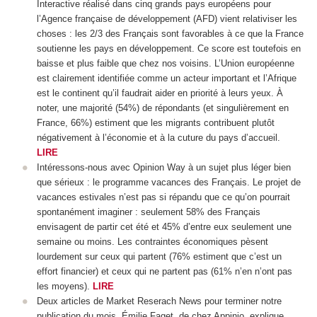
Interactive réalisé dans cinq grands pays européens pour
l’Agence française de développement (AFD) vient relativiser les
choses : les 2/3 des Français sont favorables à ce que la France
soutienne les pays en développement. Ce score est toutefois en
baisse et plus faible que chez nos voisins. L’Union européenne
est clairement identifiée comme un acteur important et l’Afrique
est le continent qu’il faudrait aider en priorité à leurs yeux. À
noter, une majorité (54%) de répondants (et singulièrement en
France, 66%) estiment que les migrants contribuent plutôt
négativement à l’économie et à la cuture du pays d’accueil.
LIRE
Intéressons-nous avec Opinion Way à un sujet plus léger bien
que sérieux : le programme vacances des Français. Le projet de
vacances estivales n’est pas si répandu que ce qu’on pourrait
spontanément imaginer : seulement 58% des Français
envisagent de partir cet été et 45% d’entre eux seulement une
semaine ou moins. Les contraintes économiques pèsent
lourdement sur ceux qui partent (76% estiment que c’est un
effort financier) et ceux qui ne partent pas (61% n’en n’ont pas
les moyens).
LIRE
Deux articles de Market Reserach News pour terminer notre
publication du mois. Émilie Faget, de chez Appinio, explique