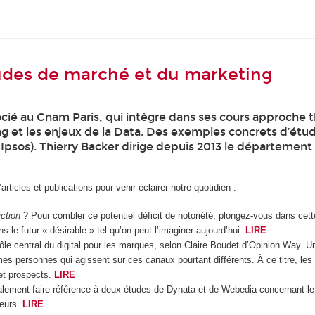
études de marché et du marketing
cié au Cnam Paris, qui intègre dans ses cours approche 
ng et les enjeux de la Data. Des exemples concrets d’étu
 Ipsos). Thierry Backer dirige depuis 2013 le département
articles et publications pour venir éclairer notre quotidien :
ction
? Pour combler ce potentiel déficit de notoriété, plongez-vous dans cet
 le futur « désirable » tel qu’on peut l’imaginer aujourd’hui.
LIRE
rôle central du digital pour les marques, selon Claire Boudet d’Opinion Way. Un
s personnes qui agissent sur ces canaux pourtant différents. À ce titre, les
et prospects.
LIRE
alement faire référence à deux études de Dynata et de Webedia concernant le
ceurs.
LIRE