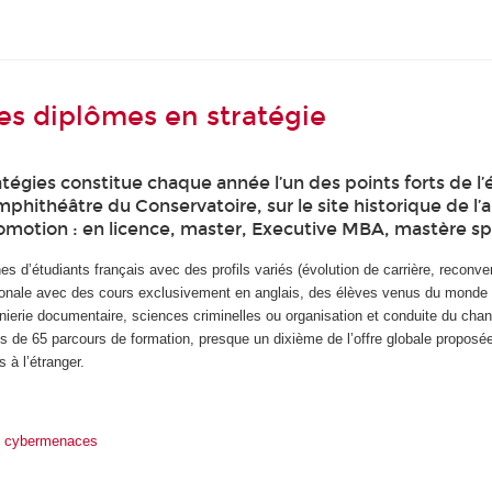
s diplômes en stratégie
égies constitue chaque année l’un des points forts de 
amphithéâtre du Conservatoire, sur le site historique de 
motion : en licence, master, Executive MBA, mastère spé
s d’étudiants français avec des profils variés (évolution de carrière, reconv
ationale avec des cours exclusivement en anglais, des élèves venus du monde 
ierie documentaire, sciences criminelles ou organisation et conduite du c
s de 65 parcours de formation, presque un dixième de l’offre globale proposé
 à l’étranger.
t, cybermenaces