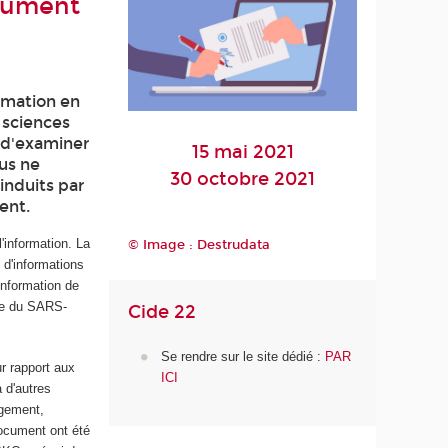
ocument
rmation en
 sciences
i d'examiner
15 mai 2021
ous ne
30 octobre 2021
induits par
ent.
'information. La
© Image : Destrudata
n d'informations
'information de
ise du SARS-
Cide 22
Se rendre sur le site dédié :
PAR
ur rapport aux
ICI
 d'autres
agement,
document ont été