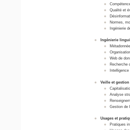
Compétences
Qualité et é
Désinformat
Normes, mod
Ingénierie 
Ingénierie lingu
Métadonnées
Organisatio
Web de donn
Recherche d'
Intelligence 
Veille et gestio
Capitalisat
Analyse str
Renseigneme
Gestion de 
Usages et pratiq
Pratiques i