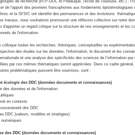
 groupes de recherche (RTP-DOC et Pédauque, l'école de Toulouse, etc.) ; l'
uter de l'apport des pionniers francophones aux fondements épistémologiques 
pDirsic et la SFSIC ont identifié des permanences et des évolutions thématiq
ces travaux, nous souhaitons promouvoir une réflexion collective sur notre do
ssi d'apporter un regard critique sur la structure de nos enseignements et les
nnels de l'information.
 colloque toutes les recherches, théoriques, conceptuelles ou expérimentales
erspective des études sur les données, l'information, le document et les conn
ernationale et une analyse des spécificités des sciences de l’information par 
ellées par ces mêmes thématiques seront appréciées. Dans ce cadre général,
’autres problématiques puissent être soumises, sont :
t écologie des DDC (données documents et connaissances)
 des données et de l'information
ubliques
roit en contexte
 souveraineté des DDC
s DDC (valeurs, modèles et stratégies)
s numériques
rise des DDC (données documents et connaissances)