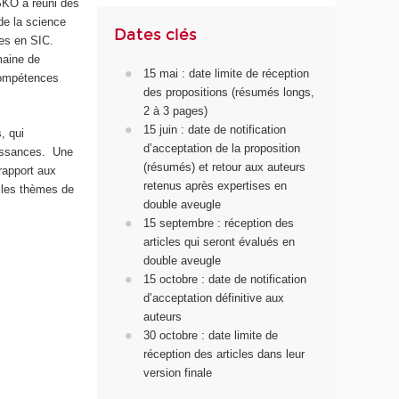
ISKO a réuni des
de la science
Dates clés
ues en SIC.
maine de
15 mai : date limite de réception
 compétences
des propositions (résumés longs,
2 à 3 pages)
15 juin : date de notification
, qui
d’acceptation de la proposition
aissances. Une
(résumés) et retour aux auteurs
rapport aux
retenus après expertises en
 les thèmes de
double aveugle
15 septembre : réception des
articles qui seront évalués en
double aveugle
15 octobre : date de notification
d’acceptation définitive aux
auteurs
30 octobre : date limite de
réception des articles dans leur
version finale