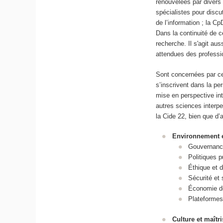
renouvelées par divers
spécialistes pour disc
de l’information ; la C
Dans la continuité de 
recherche. Il s'agit au
attendues des professio
Sont concernées par ce
s’inscrivent dans la p
mise en perspective int
autres sciences interp
la Cide 22, bien que d
Environnement e
Gouvernance
Politiques p
Éthique et d
Sécurité et
Économie de
Plateforme
Culture et maît