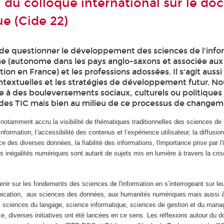
n du colloque international sur le d
ue (Cide 22)
de questionner le développement des sciences de l'info
ine (autonome dans les pays anglo-saxons et associée aux
on en France) et les professions adossées. Il s'agit auss
ontextuelles et les stratégies de développement futur. N
 à des bouleversements sociaux, culturels ou politiques 
n des TIC mais bien au milieu de ce processus de changem
otamment accru la visibilité de thématiques traditionnelles des sciences de l
’information, l’accessibilité des contenus et l’expérience utilisateur, la diffusio
e des diverses données, la fiabilité des informations, l'importance prise par l
s inégalités numériques sont autant de sujets mis en lumière à travers la cr
nir sur les fondements des sciences de l'information en s’interrogeant sur le
ication, aux sciences des données, aux humanités numériques mais aussi à
e, sciences du langage, science informatique, sciences de gestion et du man
nce, diverses initiatives ont été lancées en ce sens. Les réflexions autour du 