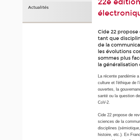
22e éditio
Actualités
électroniq
Cide 22 propose 
tant que discipl
de la communicati
les évolutions c
sommes plus face
la généralisatio
La récente pandémie a n
culture et l'éthique de l
ouvertes, la gouvernanc
santé ou la question de
CoV-2.
Cide 22 propose de reve
sciences de la commun
disciplines (sémiotiqu
histoire, etc.). En Fra