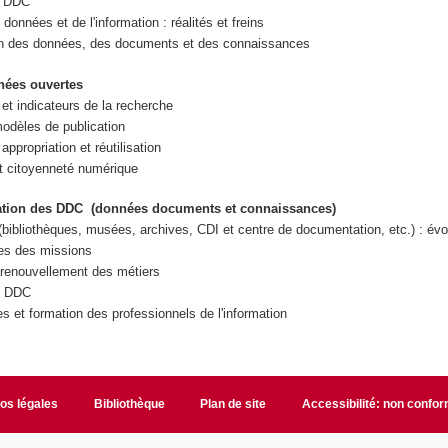
s DDC
données et de l'information : réalités et freins
n des données, des documents et des connaissances
nées ouvertes
 et indicateurs de la recherche
dèles de publication
appropriation et réutilisation
t citoyenneté numérique
ation des DDC (données documents et connaissances)
 (bibliothèques, musées, archives, CDI et centre de documentation, etc.) : évo
es des missions
t renouvellement des métiers
s DDC
 et formation des professionnels de l'information
fos légales
Bibliothèque
Plan de site
Accessibilité: non confo