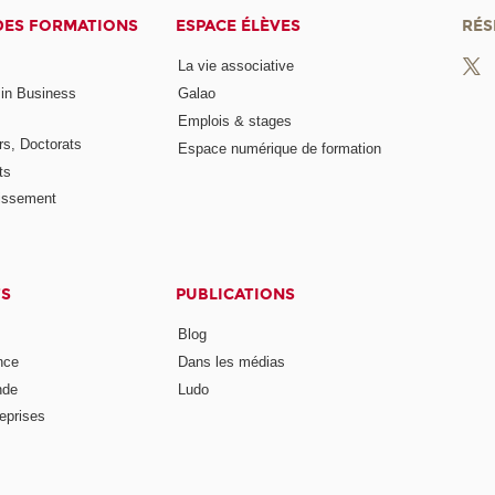
DES FORMATIONS
ESPACE ÉLÈVES
RÉS
La vie associative
 in Business
Galao
Emplois & stages
rs, Doctorats
Espace numérique de formation
ts
lissement
TS
PUBLICATIONS
Blog
nce
Dans les médias
nde
Ludo
reprises