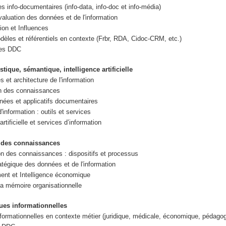
 info-documentaires (info-data, info-doc et info-média)
valuation des données et de l'information
ion et Influences
èles et référentiels en contexte (Frbr, RDA, Cidoc-CRM, etc.)
des DDC
istique, sémantique, intelligence artificielle
 et architecture de l'information
n des connaissances
ées et applicatifs documentaires
information : outils et services
artificielle et services d’information
n des connaissances
ion des connaissances : dispositifs et processus
atégique des données et de l'information
nt et Intelligence économique
la mémoire organisationnelle
ues informationnelles
nformationnelles en contexte métier (juridique, médicale, économique, pédagog