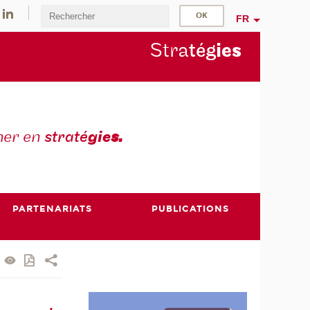
FR
Stra
tég
ie
s
mer en
straté
gie
s.
PARTENARIATS
PUBLICATIONS