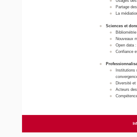
Usages de
Partage des 
La médiatio
Sciences et don
Bibliométrie
Nouveaux mo
Open data : 
Confiance e
Professionnalis
Institutions
convergenc
Diversité e
Acteurs de
Compétences
In