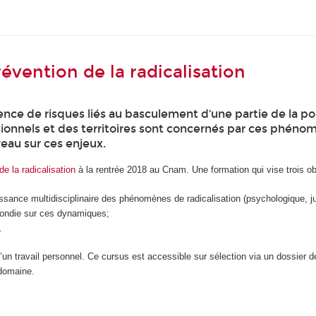
révention de la radicalisation
ence de risques liés au basculement d’une partie de la po
sionnels et des territoires sont concernés par ces phé
veau sur ces enjeux.
de la radicalisation
à la rentrée 2018 au Cnam. Une formation qui vise trois obj
ance multidisciplinaire des phénomènes de radicalisation (psychologique, juri
ofondie sur ces dynamiques;
.
d’un travail personnel. Ce cursus est accessible sur sélection via un dossier d
 domaine.