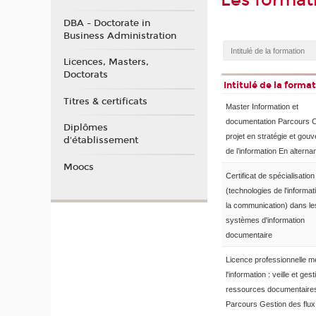
Les format
DBA - Doctorate in
Business Administration
Licences, Masters,
Doctorats
Intitulé de la forma
Titres & certificats
Master Information et
documentation Parcours C
Diplômes
projet en stratégie et gou
d'établissement
de l’information En alterna
Moocs
Certificat de spécialisatio
(technologies de l'informat
la communication) dans le
systèmes d'information
documentaire
Licence professionnelle m
l'information : veille et ges
ressources documentaire
Parcours Gestion des flux