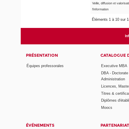
Veille, diffusion et valorisa
l'information
Éléments 1 à 10 sur 
In
PRÉSENTATION
CATALOGUE 
Équipes professorales
Executive MBA
DBA - Doctorate
Administration
Licences, Maste
Titres & certifica
Diplômes d'étab
Moocs
ÉVÉNEMENTS
PARTENARIA