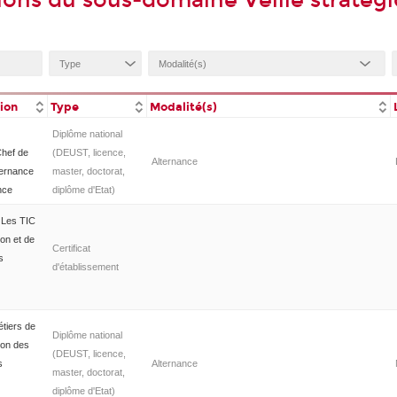
ions du sous-domaine Veille stratég
tion
Type
Modalité(s)
Diplôme national
hef de
(DEUST, licence,
Alternance
vernance
master, doctorat,
nce
diplôme d'Etat)
n Les TIC
ion et de
Certificat
s
d'établissement
étiers de
Diplôme national
tion des
(DEUST, licence,
s
Alternance
master, doctorat,
diplôme d'Etat)