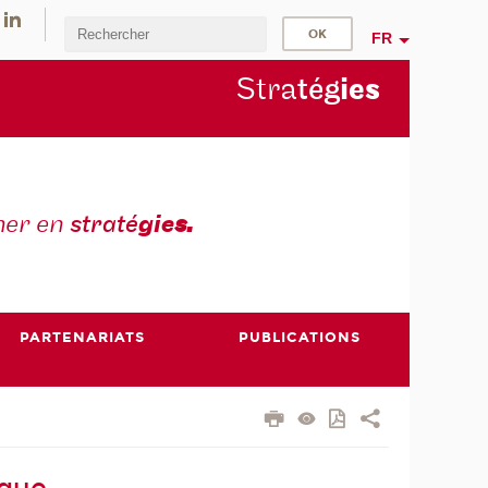
FR
Stra
tég
ie
s
mer en
straté
gie
s.
PARTENARIATS
PUBLICATIONS