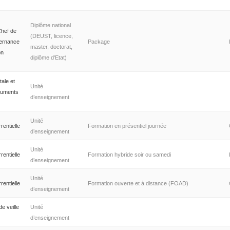
Diplôme national
hef de
(DEUST, licence,
vernance
Package
master, doctorat,
on
diplôme d'Etat)
ale et
Unité
cuments
d’enseignement
Unité
rentielle
Formation en présentiel journée
d’enseignement
Unité
rentielle
Formation hybride soir ou samedi
d’enseignement
Unité
rentielle
Formation ouverte et à distance (FOAD)
d’enseignement
de veille
Unité
d’enseignement