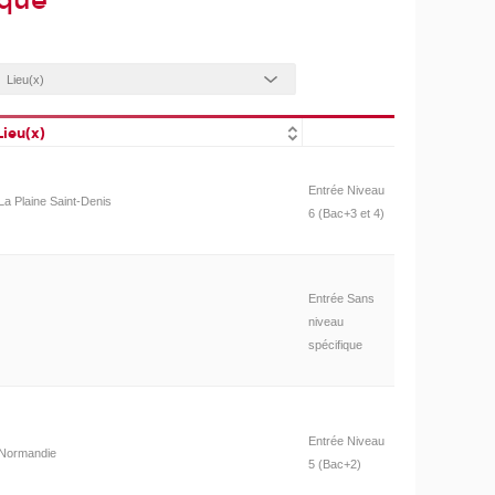
ique
Lieu(x)
Entrée Niveau
La Plaine Saint-Denis
6 (Bac+3 et 4)
Entrée Sans
niveau
spécifique
Entrée Niveau
Normandie
5 (Bac+2)