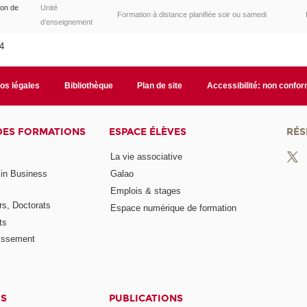
tion de
Unité
Formation à distance planifiée soir ou samedi
d’enseignement
14
fos légales
Bibliothèque
Plan de site
Accessibilité: non confo
DES FORMATIONS
ESPACE ÉLÈVES
RÉS
La vie associative
 in Business
Galao
Emplois & stages
rs, Doctorats
Espace numérique de formation
ts
lissement
TS
PUBLICATIONS