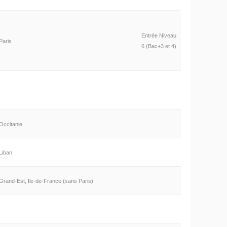
Entrée Niveau
Paris
6 (Bac+3 et 4)
Occitanie
Liban
Grand-Est, Ile-de-France (sans Paris)