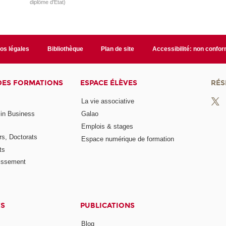
diplôme d'Etat)
fos légales
Bibliothèque
Plan de site
Accessibilité: non confo
DES FORMATIONS
ESPACE ÉLÈVES
RÉS
La vie associative
 in Business
Galao
Emplois & stages
rs, Doctorats
Espace numérique de formation
ts
lissement
TS
PUBLICATIONS
Blog