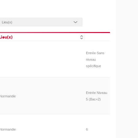
Lieu(x)
Entrée Sans
niveau
spécifique
Entrée Niveau
Normandie
5 (Bac+2)
Normandie
6