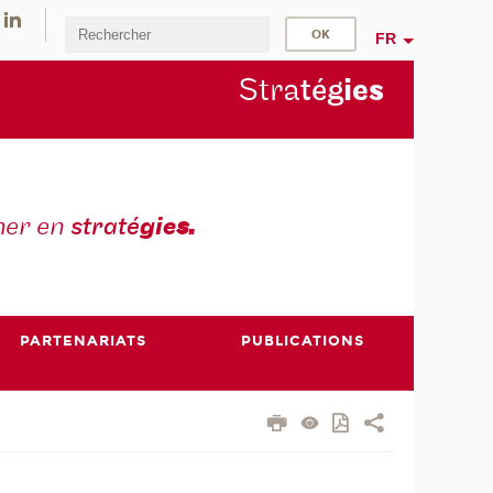
FR
Stra
tég
ie
s
mer en
straté
gie
s.
PARTENARIATS
PUBLICATIONS