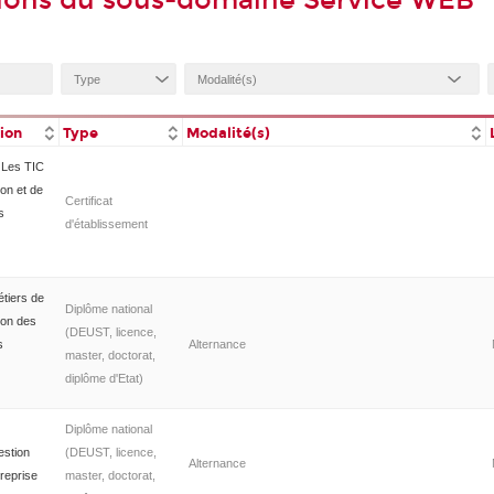
ions du sous-domaine Service WEB
tion
Type
Modalité(s)
n Les TIC
ion et de
Certificat
s
d'établissement
étiers de
Diplôme national
tion des
(DEUST, licence,
s
Alternance
master, doctorat,
diplôme d'Etat)
Diplôme national
estion
(DEUST, licence,
Alternance
treprise
master, doctorat,