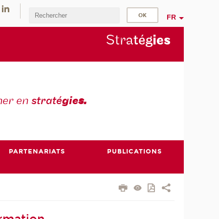
FR
Stra
tég
ie
s
mer en
straté
gie
s.
PARTENARIATS
PUBLICATIONS