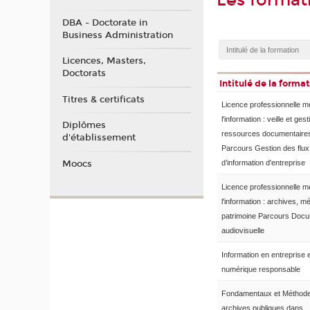
Les format
DBA - Doctorate in
Business Administration
Licences, Masters,
Doctorats
Intitulé de la forma
Titres & certificats
Licence professionnelle m
l'information : veille et ges
Diplômes
ressources documentaire
d'établissement
Parcours Gestion des flux
Moocs
d’information d'entreprise
Licence professionnelle m
l'information : archives, mé
patrimoine Parcours Docu
audiovisuelle
Information en entreprise 
numérique responsable
Fondamentaux et Méthod
archives publiques dans