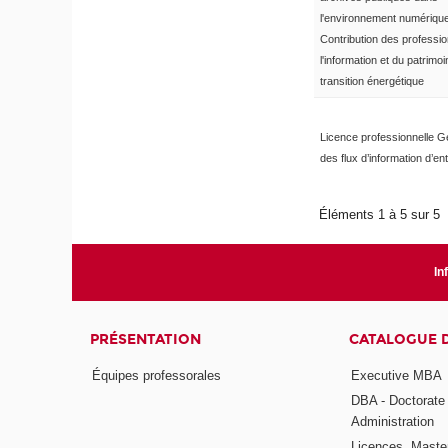
l'environnement numérique
Contribution des professi
l'information et du patrimoi
transition énergétique
Licence professionnelle G
des flux d’information d’en
Éléments 1 à 5 sur 5
In
PRÉSENTATION
CATALOGUE 
Équipes professorales
Executive MBA
DBA - Doctorate
Administration
Licences, Maste