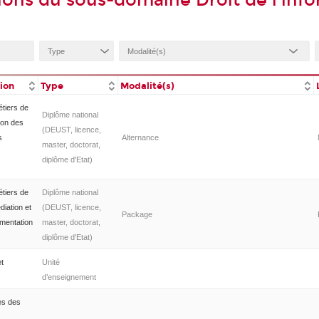
ions du sous-domaine Droit de l'inf
tion
Type
Modalité(s)
étiers de
Diplôme national
tion des
(DEUST, licence,
s
Alternance
master, doctorat,
diplôme d'Etat)
étiers de
Diplôme national
diation et
(DEUST, licence,
Package
mentation
master, doctorat,
diplôme d'Etat)
et
Unité
d’enseignement
es des