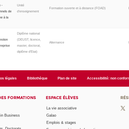
 -
Unité
Formation ouverte et à distance (FOAD)
onnels de
d’enseignement
ne à la
Diplôme national
estion
(DEUST, licence,
Alternance
treprise
master, doctorat,
diplôme d'Etat)
fos légales
Bibliothèque
Plan de site
Accessibilité: non confo
DES FORMATIONS
ESPACE ÉLÈVES
RÉS
La vie associative
 in Business
Galao
Emplois & stages
rs, Doctorats