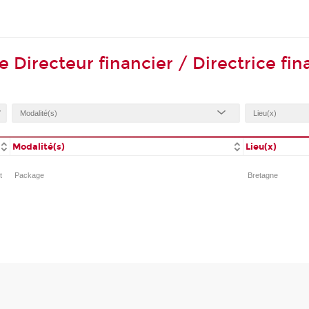
 Directeur financier / Directrice fi
Modalité(s)
Lieu(x)
t
Package
Bretagne