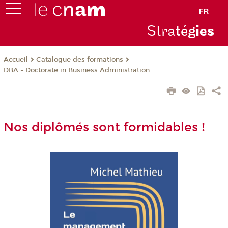
FR
Stra
tég
ie
s
Catalogue des formations
Accueil
DBA - Doctorate in Business Administration
Nos diplômés sont formidables !