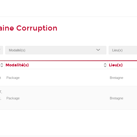
aine Corruption
Modalité(s)
Lieu(x)
t
Package
Bretagne
T,
,
Package
Bretagne