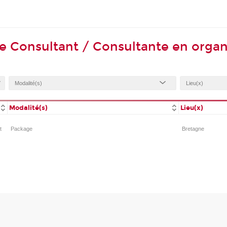
de Consultant / Consultante en org
Modalité(s)
Lieu(x)
t
Package
Bretagne