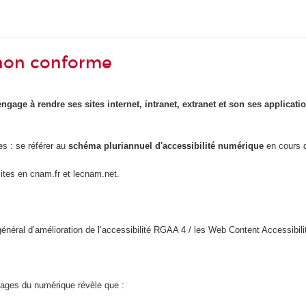
- non conforme
engage à rendre ses sites internet, intranet, extranet et son ses applicat
es : se référer au
schéma pluriannuel d'accessibilité numérique
en cours d
sites en cnam.fr et lecnam.net.
l général d’amélioration de l’accessibilité RGAA 4 / les Web Content Accessi
usages du numérique révèle que :