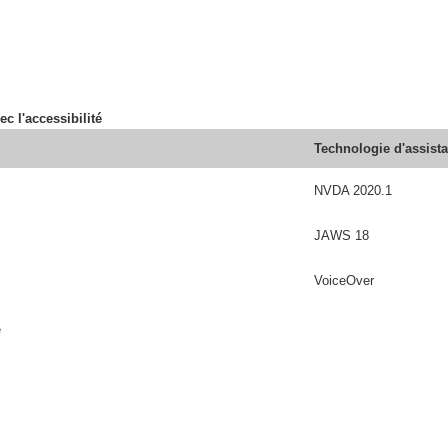
ec l'accessibilité
Technologie d'assist
NVDA 2020.1
JAWS 18
VoiceOver
é