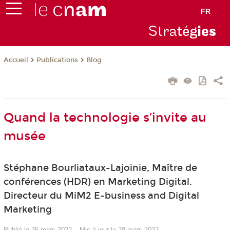
FR
Stra
tég
ie
s
Publications
Blog
Accueil
Quand la technologie s’invite au
musée
Stéphane Bourliataux-Lajoinie, Maître de
conférences (HDR) en Marketing Digital.
Directeur du MiM2 E-business and Digital
Marketing
Publié le 25 mars 2022
–
Mis à jour le 28 mars 2022