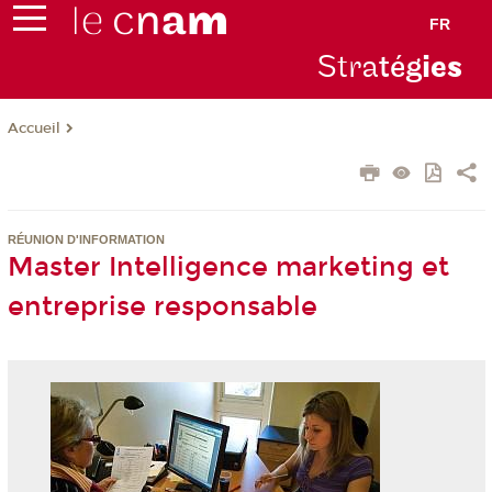
FR
Stra
tég
ie
s
Accueil
RÉUNION D'INFORMATION
Master Intelligence marketing et
entreprise responsable