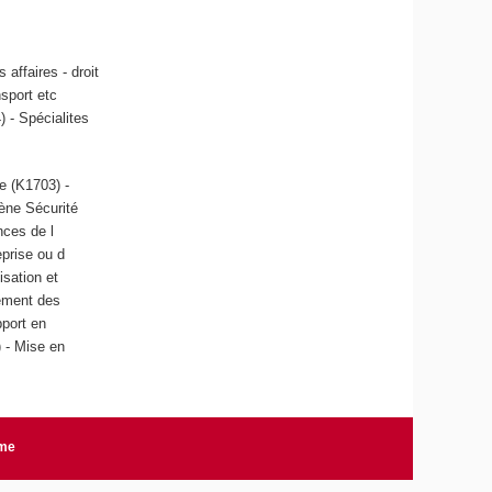
 affaires - droit
nsport etc
) - Spécialites
e (K1703) -
iène Sécurité
nces de l
prise ou d
isation et
ement des
pport en
) - Mise en
rme