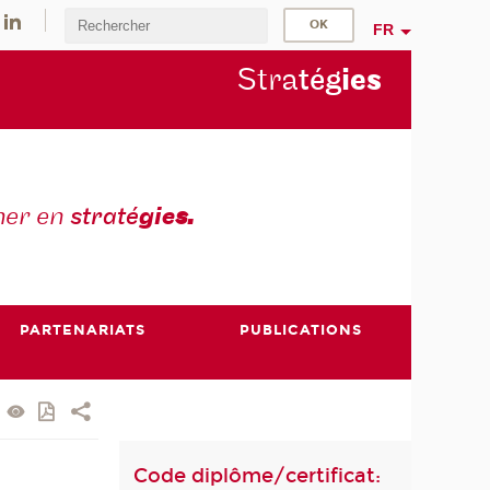
FR
Stra
tég
ie
s
mer en
straté
gie
s.
PARTENARIATS
PUBLICATIONS
Code diplôme/certificat: