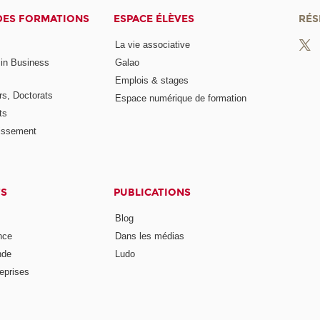
DES FORMATIONS
ESPACE ÉLÈVES
RÉS
La vie associative
 in Business
Galao
Emplois & stages
rs, Doctorats
Espace numérique de formation
ts
lissement
TS
PUBLICATIONS
Blog
nce
Dans les médias
nde
Ludo
reprises