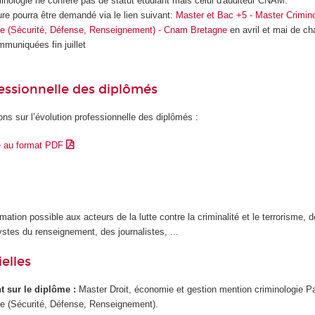
inologie ne confère pas de statut étudiant mais celui d'auditeur CNAM.
re pourra être demandé via le lien suivant:
Master et Bac +5 - Master Crimin
ue (Sécurité, Défense, Renseignement) - Cnam Bretagne
en avril et mai de c
muniquées fin juillet
essionnelle des diplômés
ons sur l’évolution professionnelle des diplômés :
e au format PDF
mation possible aux acteurs de la lutte contre la criminalité et le terrorisme, 
stes du renseignement, des journalistes, ...
elles
ant sur le diplôme :
Master Droit, économie et gestion mention criminologie P
ue (Sécurité, Défense, Renseignement).