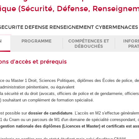
ique (Sécurité, Défense, Renseignem
SECURITE DEFENSE RENSEIGNEMENT CYBERMENACES
N
PROGRAMME
COMPÉTENCES ET
INFOR
DÉBOUCHÉS
PRA
ons d’accès et prérequis
ence ou Master 1 Droit, Sciences Politiques, diplômes des Écoles de police, d
'administration pénitentiaire, ou équivalent
la sécurité et du droit (avocats, officiers de police et de gendarmerie, officie
s) souhaitant un complément de formation spécialisé.
st possible sur
dossier de candidature
. L’accès en M2 s'effectue généralem
M1 du Cnam ou un parcours de M1 d'un domaine de spécialité correspondant, q
 gestion nationale des diplômes (Licences et Master) et certificats est as