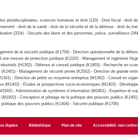
tes pluridisciplinaires, sciences humaines et droit (120) - Droit fiscal - droit des
onnement - droit de la santé - droit de la sécurité et de la défense - droit du tra
aluation (333r) - Sécurite des biens et des personnes, police, surveillance (344
ement de la sécurité publique (K1704) - Direction opérationnelle de la défens
 d une mesure de protection juridique (K1102) - Management et ingénierie Hyg
dustriels (H1302) - Défense et conseil juridique (K1903) - Recherche en scie
 (K2401) - Management de sécurité privée (K2502) - Direction de grande entre
1301) - Direction de petite ou moyenne entreprise (M1302) - Conseil en organ
se (M1402) - Études et prospectives socio-économiques (M1403) - Développ
1502) - Administration de systèmes d information (M1801) - Expertise et su
(M1802) - Conception et pilotage de la politique des pouvoirs publics (K1401
a politique des pouvoirs publics (K1404) - Sécurité publique (K1706)
fos légales
Bibliothèque
Plan de site
Accessibilité: non confo