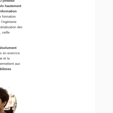
(Institut
nels hautement
information
 formation
l’ingénierie
érialisation des
t
, veille
résolument
s en exercice.
e et la
permettent aux
oblèmes