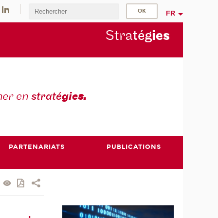
FR
Stra
tég
ie
s
mer en
straté
gie
s.
PARTENARIATS
PUBLICATIONS