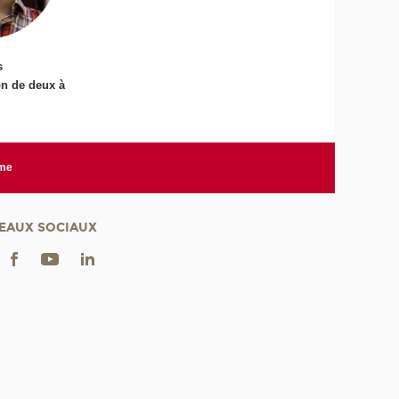
s
on de deux à
rme
EAUX SOCIAUX