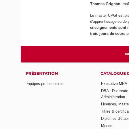
Thomas Grignon
, ma
Le master CPGI est prop
d’apprentissage ou de p
enseignements sont in
trois jours de cours 
In
PRÉSENTATION
CATALOGUE 
Équipes professorales
Executive MBA
DBA - Doctorate
Administration
Licences, Maste
Titres & certifica
Diplômes d'étab
Moocs