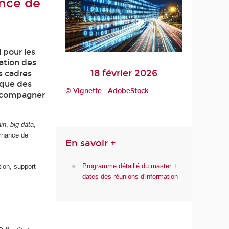
ance de
 pour les
cation des
18 février 2026
s cadres
 que des
© Vignette : AdobeStock.
accompagner
in
,
big data
,
ernance de
En savoir +
Programme détaillé du master +
tion, support
dates des réunions d'information