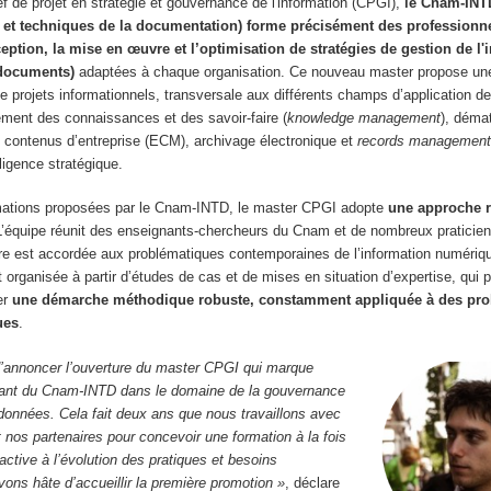
f de projet en stratégie et gouvernance de l'information (CPGI),
le Cnam-INTD 
s et techniques de la documentation) forme précisément des profession
eption, la mise en œuvre et l’optimisation de stratégies de gestion de l'
 documents)
adaptées à chaque organisation. Ce nouveau master propose une
e projets informationnels, transversale aux différents champs d’application de 
ent des connaissances et des savoir-faire (
knowledge management
), démat
 contenus d’entreprise (ECM), archivage électronique et
records managemen
lligence stratégique.
rmations proposées par le Cnam-INTD, le master CPGI adopte
une approche 
L’équipe réunit des enseignants-chercheurs du Cnam et de nombreux praticien
ère est accordée aux problématiques contemporaines de l’information numériqu
 organisée à partir d’études de cas et de mises en situation d’expertise, qui 
er
une démarche méthodique robuste, constamment appliquée à des pr
ues
.
’annoncer l’ouverture du master CPGI qui marque
ssant du Cnam-INTD dans le domaine de la gouvernance
 données. Cela fait deux ans que nous travaillons avec
 nos partenaires pour concevoir une formation à la fois
active à l’évolution des pratiques et besoins
ons hâte d’accueillir la première promotion »
, déclare