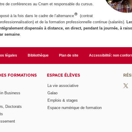
ître de conférences au Cnam et responsable du cursus.
osé à la fois dans le cadre de l’alternance
(contrat
rofessionnalisation) et de la formation professionnelle continue (salariés).
Le
tégralement dispensés à distance, en direct, pendant la journée, à rais
par semaine
.
fos légales
Bibliothèque
Plan de site
Accessibilité: non confo
DES FORMATIONS
ESPACE ÉLÈVES
RÉS
La vie associative
 in Business
Galao
Emplois & stages
rs, Doctorats
Espace numérique de formation
ts
lissement