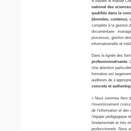
À travers le master Che
national des science
qualifiés dans la conc
(données, contenus,
complète à la gestion d
documentaire : managem
processus, gestion des
informationnelle et inte
Dans la lignée des fo
professionnalisante
. 
Une attention particuli
formation est largement
auditeurs de s’appropri
concrets et authentiq
« Nous sommes fiers d
l’investissement croi
de l’information et des
l’équipe pédagogique et
fondamentale et très ré
professionnels. Nous av