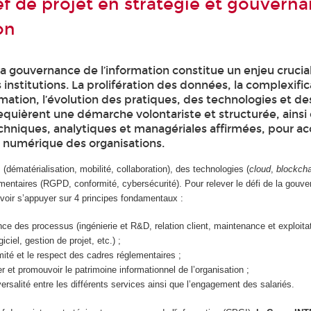
f de projet en stratégie et gouvern
on
la gouvernance de l’information constitue un enjeu crucial
s institutions. La prolifération des données, la complexifi
mation, l’évolution des pratiques, des technologies et de
equièrent une démarche volontariste et structurée, ainsi
hniques, analytiques et managériales affirmées, pour 
n numérique des organisations.
(dématérialisation, mobilité, collaboration), des technologies (
cloud
,
blockcha
mentaires (RGPD, conformité, cybersécurité). Pour relever le défi de la gouv
pouvoir s’appuyer sur 4 principes fondamentaux :
ence des processus (ingénierie et R&D, relation client, maintenance et exploita
giciel, gestion de projet, etc.) ;
mité et le respect des cadres réglementaires ;
er et promouvoir le patrimoine informationnel de l’organisation ;
versalité entre les différents services ainsi que l’engagement des salariés.