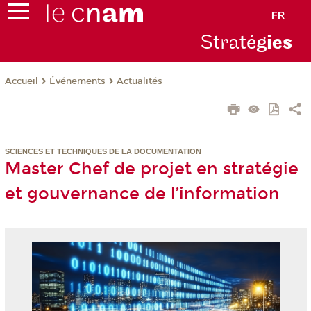
FR
Stra
tég
ie
s
Événements
Actualités
Accueil
SCIENCES ET TECHNIQUES DE LA DOCUMENTATION
Master Chef de projet en stratégie
et gouvernance de l’information