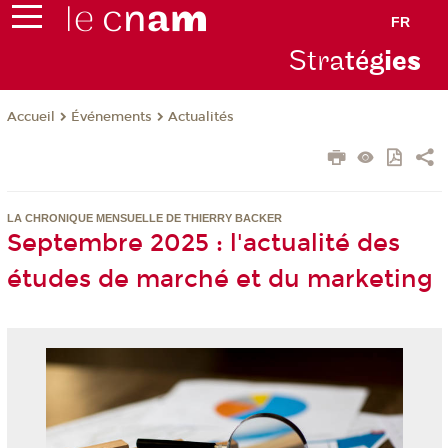
FR
Stra
tég
ie
s
Événements
Actualités
Accueil
LA CHRONIQUE MENSUELLE DE THIERRY BACKER
Septembre 2025 : l'actualité des
études de marché et du marketing