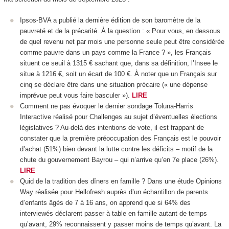
Ipsos-BVA a publié la dernière édition de son baromètre de la
pauvreté et de la précarité. À la question : « Pour vous, en dessous
de quel revenu net par mois une personne seule peut être considérée
comme pauvre dans un pays comme la France ? », les Français
situent ce seuil à 1315 € sachant que, dans sa définition, l’Insee le
situe à 1216 €, soit un écart de 100 €. À noter que un Français sur
cinq se déclare être dans une situation précaire (« une dépense
imprévue peut vous faire basculer »).
LIRE
Comment ne pas évoquer le dernier sondage Toluna-Harris
Interactive réalisé pour Challenges au sujet d’éventuelles élections
législatives ? Au-delà des intentions de vote, il est frappant de
constater que la première préoccupation des Français est le pouvoir
d’achat (51%) bien devant la lutte contre les déficits – motif de la
chute du gouvernement Bayrou – qui n’arrive qu’en 7e place (26%).
LIRE
Quid de la tradition des dîners en famille ? Dans une étude Opinions
Way réalisée pour Hellofresh auprès d’un échantillon de parents
d’enfants âgés de 7 à 16 ans, on apprend que si 64% des
interviewés déclarent passer à table en famille autant de temps
qu’avant, 29% reconnaissent y passer moins de temps qu’avant. La