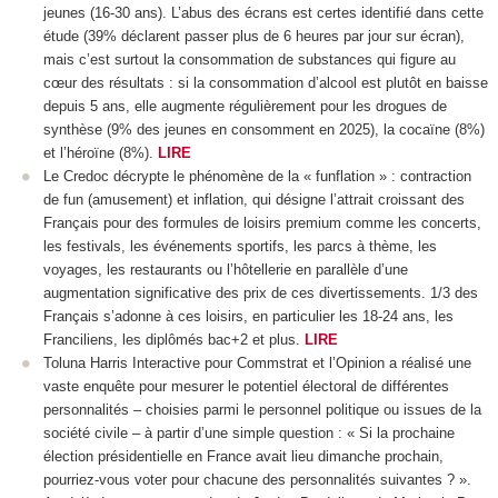
jeunes (16-30 ans). L’abus des écrans est certes identifié dans cette
étude (39% déclarent passer plus de 6 heures par jour sur écran),
mais c’est surtout la consommation de substances qui figure au
cœur des résultats : si la consommation d’alcool est plutôt en baisse
depuis 5 ans, elle augmente régulièrement pour les drogues de
synthèse (9% des jeunes en consomment en 2025), la cocaïne (8%)
et l’héroïne (8%).
LIRE
Le Credoc décrypte le phénomène de la « funflation » : contraction
de fun (amusement) et inflation, qui désigne l’attrait croissant des
Français pour des formules de loisirs premium comme les concerts,
les festivals, les événements sportifs, les parcs à thème, les
voyages, les restaurants ou l’hôtellerie en parallèle d’une
augmentation significative des prix de ces divertissements. 1/3 des
Français s’adonne à ces loisirs, en particulier les 18-24 ans, les
Franciliens, les diplômés bac+2 et plus.
LIRE
Toluna Harris Interactive pour Commstrat et l’Opinion a réalisé une
vaste enquête pour mesurer le potentiel électoral de différentes
personnalités – choisies parmi le personnel politique ou issues de la
société civile – à partir d’une simple question : « Si la prochaine
élection présidentielle en France avait lieu dimanche prochain,
pourriez-vous voter pour chacune des personnalités suivantes ? ».