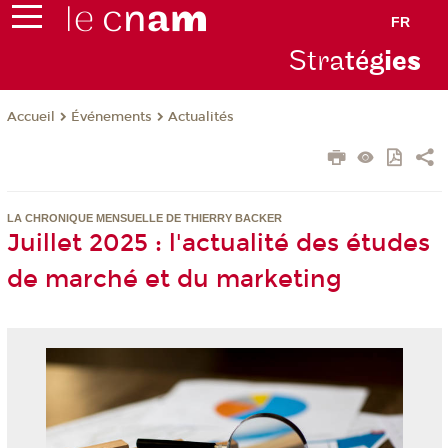
FR
Stra
tég
ie
s
Événements
Actualités
Accueil
LA CHRONIQUE MENSUELLE DE THIERRY BACKER
Juillet 2025 : l'actualité des études
de marché et du marketing