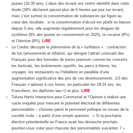
jeunes (16-30 ans). L’abus des écrans est certes identifié dans cette
étude (39% déclarent passer plus de 6 heures par jour sur écran),
mais c’est surtout la consommation de substances qui figure au
cœur des résultats : si la consommation d’alcool est plutôt en baisse
depuis 5 ans, elle augmente régulièrement pour les drogues de
synthèse (9% des jeunes en consomment en 2025), la cocaïne (8%)
et l’héroïne (8%).
LIRE
Le Credoc décrypte le phénomène de la « funflation » : contraction
de fun (amusement) et inflation, qui désigne l’attrait croissant des
Français pour des formules de loisirs premium comme les concerts,
les festivals, les événements sportifs, les parcs à thème, les
voyages, les restaurants ou l’hôtellerie en parallèle d’une
augmentation significative des prix de ces divertissements. 1/3 des
Français s’adonne à ces loisirs, en particulier les 18-24 ans, les
Franciliens, les diplômés bac+2 et plus.
LIRE
Toluna Harris Interactive pour Commstrat et l’Opinion a réalisé une
vaste enquête pour mesurer le potentiel électoral de différentes
personnalités – choisies parmi le personnel politique ou issues de la
société civile – à partir d’une simple question : « Si la prochaine
élection présidentielle en France avait lieu dimanche prochain,
pourriez-vous voter pour chacune des personnalités suivantes ? ».