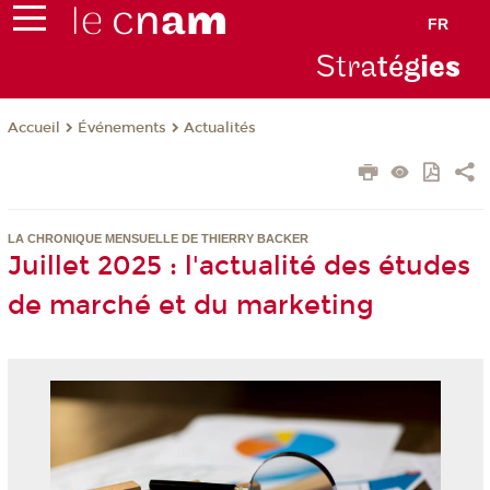
FR
Stra
tég
ie
s
Événements
Actualités
Accueil
LA CHRONIQUE MENSUELLE DE THIERRY BACKER
Juillet 2025 : l'actualité des études
de marché et du marketing