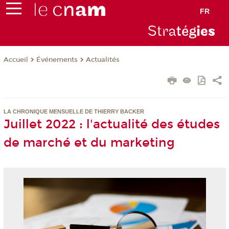
FR
Stra
tég
ie
s
Événements
Actualités
Accueil
LA CHRONIQUE MENSUELLE DE THIERRY BACKER
Juillet 2022 : l'actualité des études
de marché et du marketing