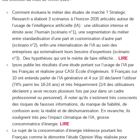
Comment évoluera le métier des études de marché ? Strategic
Research a élaboré 3 scénarios à l’horizon 2035 articulés autour de
l’usage de l’intelligence artificielle (IA) : une utilisation intense et
étroite avec l’humain (scénario n°1), une segmentation du métier
entre standardisation d’une part et customisation d’autre part
(scénario n°2), enfin une internalisation de l’IA au sein des
entreprises qui externalisent leurs besoins d’expertises (scénario
n°3). Des hypothèses qui ont le mérite de faire réfléchir…
LIRE
Ipsos publie les résultats d’une étude portant sur l’usage de l’IA par
les Français et réalisée pour CASI École d’ingénieurs. 9 Français sur
10 ont entendu parler de l’IA générative et 4 sur 10 déclarent l’utiliser
(74% parmi les 18-24 ans) et très fréquemment (1/4 des utilisateurs
déclarent y avoir recours plusieurs fois par jour dans un cadre
professionnel ou personnel). À noter qu’ils s’estiment très conscients
des risques de fausses informations, du manque de fiabilité, de
confusion avec la réalité et de déshumanisation. En revanche, ils
soulignent très peu l’impact climatique de l’IA, grosse
consommatrice d’énergie.
LIRE
Le sujet de la consommation d’énergie intéresse pourtant les
Français comme le démontre l’étude Opinion Way réalisée pour