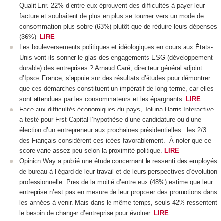
Qualit’Enr. 22% d’entre eux éprouvent des difficultés à payer leur
facture et souhaitent de plus en plus se tourner vers un mode de
consommation plus sobre (63%) plutôt que de réduire leurs dépenses
(36%).
LIRE
Les bouleversements politiques et idéologiques en cours aux États-
Unis vont-ils sonner le glas des engagements ESG (développement
durable) des entreprises ? Arnaud Caré, directeur général adjoint
d’Ipsos France, s’appuie sur des résultats d’études pour démontrer
que ces démarches constituent un impératif de long terme, car elles
sont attendues par les consommateurs et les épargnants.
LIRE
Face aux difficultés économiques du pays, Toluna Harris Interactive
a testé pour Frst Capital l’hypothèse d’une candidature ou d’une
élection d’un entrepreneur aux prochaines présidentielles : les 2/3
des Français considèrent ces idées favorablement. À noter que ce
score varie assez peu selon la proximité politique.
LIRE
Opinion Way a publié une étude concernant le ressenti des employés
de bureau à l’égard de leur travail et de leurs perspectives d’évolution
professionnelle. Près de la moitié d’entre eux (48%) estime que leur
entreprise n’est pas en mesure de leur proposer des promotions dans
les années à venir. Mais dans le même temps, seuls 42% ressentent
le besoin de changer d’entreprise pour évoluer.
LIRE