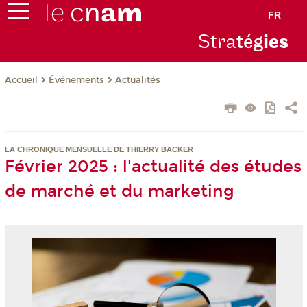
FR
Stra
tég
ie
s
Événements
Actualités
Accueil
LA CHRONIQUE MENSUELLE DE THIERRY BACKER
Février 2025 : l'actualité des études
de marché et du marketing