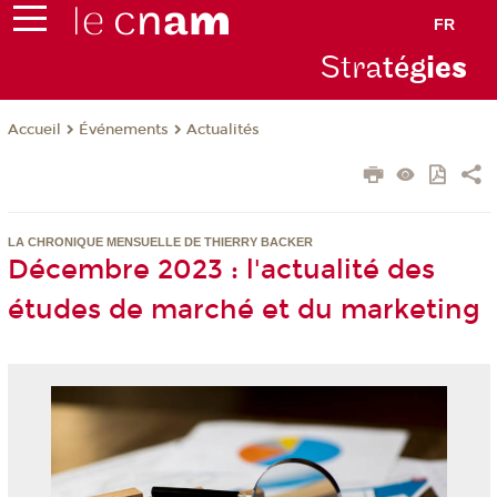
FR
Stra
tég
ie
s
Événements
Actualités
Accueil
LA CHRONIQUE MENSUELLE DE THIERRY BACKER
Décembre 2023 : l'actualité des
études de marché et du marketing