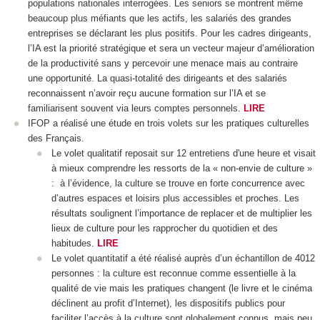
populations nationales interrogées. Les seniors se montrent même
beaucoup plus méfiants que les actifs, les salariés des grandes
entreprises se déclarant les plus positifs. Pour les cadres dirigeants,
l’IA est la priorité stratégique et sera un vecteur majeur d’amélioration
de la productivité sans y percevoir une menace mais au contraire
une opportunité. La quasi-totalité des dirigeants et des salariés
reconnaissent n’avoir reçu aucune formation sur l’IA et se
familiarisent souvent via leurs comptes personnels.
LIRE
IFOP a réalisé une étude en trois volets sur les pratiques culturelles
des Français.
Le volet qualitatif reposait sur 12 entretiens d'une heure et visait
à mieux comprendre les ressorts de la « non-envie de culture »
: à l’évidence, la culture se trouve en forte concurrence avec
d’autres espaces et loisirs plus accessibles et proches. Les
résultats soulignent l’importance de replacer et de multiplier les
lieux de culture pour les rapprocher du quotidien et des
habitudes.
LIRE
Le volet quantitatif a été réalisé auprès d’un échantillon de 4012
personnes : la culture est reconnue comme essentielle à la
qualité de vie mais les pratiques changent (le livre et le cinéma
déclinent au profit d’Internet), les dispositifs publics pour
faciliter l’accès à la culture sont globalement connus, mais peu