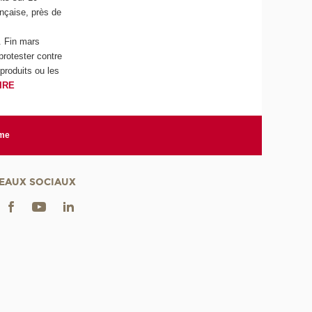
ançaise, près de
. Fin mars
protester contre
produits ou les
IRE
rme
EAUX SOCIAUX