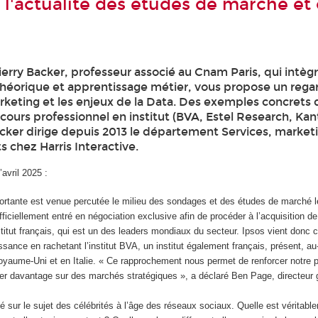
: l'actualité des études de marché et
erry Backer, professeur associé au Cnam Paris, qui intèg
héorique et apprentissage métier, vous propose un rega
arketing et les enjeux de la Data. Des exemples concrets
cours professionnel en institut (BVA, Estel Research, Ka
acker dirige depuis 2013 le département Services, market
s chez Harris Interactive.
avril 2025 :
rtante est venue percutée le milieu des sondages et des études de marché 
fficiellement entré en négociation exclusive afin de procéder à l’acquisition d
stitut français, qui est un des leaders mondiaux du secteur. Ipsos vient donc 
ssance en rachetant l’institut BVA, un institut également français, présent, au
oyaume-Uni et en Italie. « Ce rapprochement nous permet de renforcer notre 
er davantage sur des marchés stratégiques », a déclaré Ben Page, directeur g
é sur le sujet des célébrités à l’âge des réseaux sociaux. Quelle est véritabl