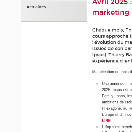
Avril 2025 
Actualités
marketing
Chaque mois, Thi
cours approche t
l’évolution du m
issues de son par
Ipsos). Thierry B
expérience client
Ma sélection du mois d’
Une annonce impo
2025. Ipsos est o
Family. Ipsos, in
ambitions de croi
l’Hexagone, au R
Europe et d’innov
LIRE
L’Ifop s’est pench