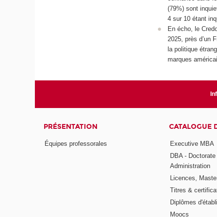
(79%) sont inquie
4 sur 10 étant in
En écho, le Credo
2025, près d’un F
la politique étra
marques américain
In
PRÉSENTATION
CATALOGUE 
Équipes professorales
Executive MBA
DBA - Doctorate
Administration
Licences, Maste
Titres & certifica
Diplômes d'étab
Moocs