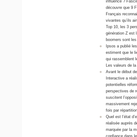
influence ? Fasci
découvre que 9 Fr
Français reconnais
vivantes qu’ils a
Top 10, les 3 per
génération Z est 
boomers sont les
Ipsos a publié les
estiment que le l
qui rassemblent l
Les valeurs de la
Avant le début de
Interactive a réa
potentielles réfo
perspectives de r
suscitent l’oppos
massivement rejet
fois par répartitio
Quel est l’état d
réalisée auprès d
marquée par la me
confiance dans le