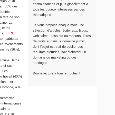
lation ? On
connaissances et plus globalement à
ra : 83% des
tous les curieux intéressés par ces
ébrités
thématiques.
en tête de son
idane. La
Je vous propose chaque mois une
 et les
sélection d’articles, éditoriaux, blogs,
ama).
LIRE
webinaires, dossiers ou rapports, libres
compatriotes
de droits et dans le domaine public,
 Les événements
dont l’objet est soit de publier des
ronomie (36%).
résultats d’études, soit d’aborder un
domaine du marketing ou des
Toluna Harris
sondages.
te et ses
l. Les
Bonne lecture à tous et toutes !
u travail (40%)
sions est
 hybride, à la
 baromètre
 internationale
ain, la
nts sur 10