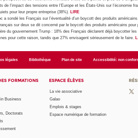
ts de l’impact des tensions entre l’Europe et les États-Unis sur l’économie fr
quiets pour leur propre entreprise (38%).
LIRE
c a sondé les Français sur l’éventualité d’un boycott des produits américains
rançais sur deux se dit concerné par le boycott des produits américains pour 
ngère du gouvernement Trump : 18% des Français déclarent déjà boycotter les 
es pour cette raison, tandis que 27% envisagent sérieusement de le faire.
L
fos légales
Bibliothèque
Plan de site
Accessibilité: non confo
DES FORMATIONS
ESPACE ÉLÈVES
RÉS
La vie associative
 in Business
Galao
Emplois & stages
rs, Doctorats
Espace numérique de formation
ts
lissement