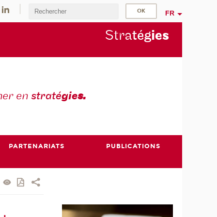
FR
Stra
tég
ie
s
mer en
straté
gie
s.
PARTENARIATS
PUBLICATIONS