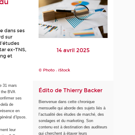
 du
re dans ses
rd sur
 d’études
ntar ex-TNS,
14 avril 2025
ing et
© Photo : iStock
le 31 mars
Édito de Thierry Backer
e the BVA
confirmer ses
Bienvenue dans cette chronique
-delà de
mensuelle qui aborde des sujets liés à
présence en
l’actualité des études de marché, des
énéral d’Ipsos.
sondages et du marketing. Son
contenu est à destination des auditeurs
ement leur
qui cherchent à étayer leurs