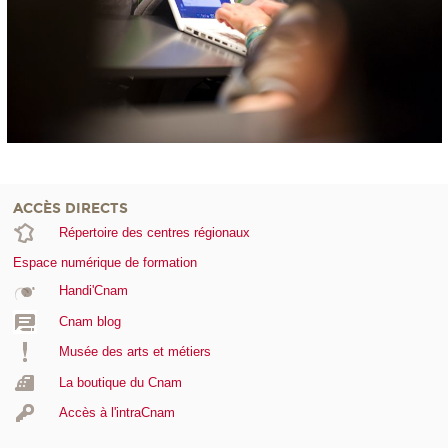
ACCÈS DIRECTS
Répertoire des centres régionaux
Espace numérique de formation
Handi'Cnam
Cnam blog
Musée des arts et métiers
La boutique du Cnam
Accès à l'intraCnam