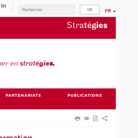
FR
Stra
tég
ie
s
mer en
straté
gie
s.
PARTENARIATS
PUBLICATIONS