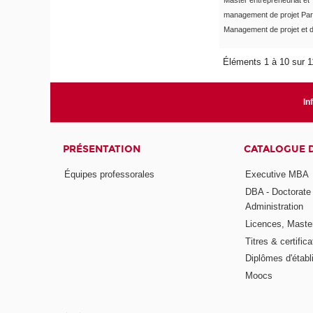
Master entrepreneuriat et
management de projet Pa
Management de projet et d'
Éléments 1 à 10 sur 
In
PRÉSENTATION
CATALOGUE 
Équipes professorales
Executive MBA
DBA - Doctorate
Administration
Licences, Maste
Titres & certifica
Diplômes d'étab
Moocs