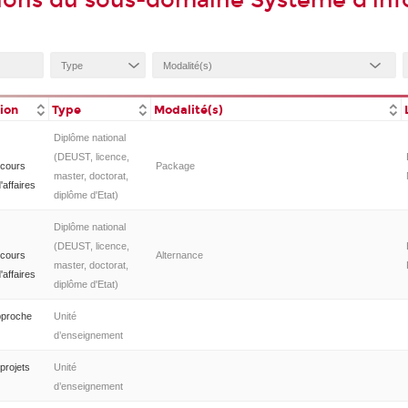
ions du sous-domaine Système d'in
tion
Type
Modalité(s)
Diplôme national
(DEUST, licence,
rcours
Package
master, doctorat,
affaires
diplôme d'Etat)
Diplôme national
(DEUST, licence,
rcours
Alternance
master, doctorat,
affaires
diplôme d'Etat)
approche
Unité
d’enseignement
projets
Unité
d’enseignement