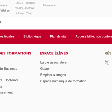
(DEUST, licence,
rcours
Alternance
master, doctorat,
affaires
diplôme d'Etat)
11
fos légales
Bibliothèque
Plan de site
Accessibilité: non confo
DES FORMATIONS
ESPACE ÉLÈVES
RÉS
La vie associative
 in Business
Galao
Emplois & stages
rs, Doctorats
Espace numérique de formation
ts
lissement