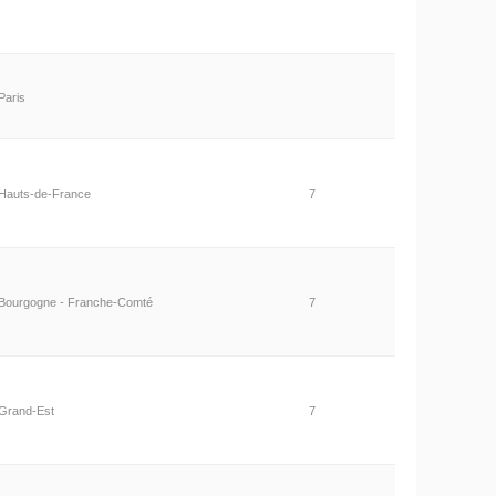
Paris
Hauts-de-France
7
Bourgogne - Franche-Comté
7
Grand-Est
7