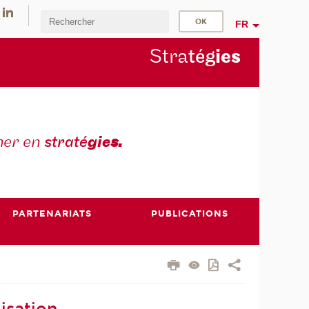
FR
Stra
tég
ie
s
mer en
straté
gie
s.
PARTENARIATS
PUBLICATIONS