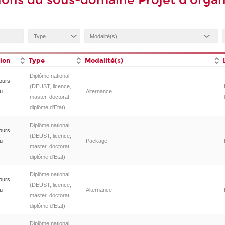
ions du sous-domaine Projet d'organ
tion
Type
Modalité(s)
Diplôme national
ours
(DEUST, licence,
du
Alternance
master, doctorat,
diplôme d'Etat)
Diplôme national
ours
(DEUST, licence,
du
Package
master, doctorat,
diplôme d'Etat)
Diplôme national
ours
(DEUST, licence,
du
Alternance
master, doctorat,
diplôme d'Etat)
Diplôme national