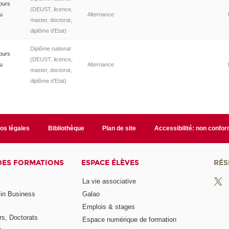
ours
(DEUST, licence,
du
Alternance
master, doctorat,
diplôme d'Etat)
Diplôme national
ours
(DEUST, licence,
du
Alternance
master, doctorat,
diplôme d'Etat)
fos légales
Bibliothèque
Plan de site
Accessibilité: non confo
DES FORMATIONS
ESPACE ÉLÈVES
RÉS
La vie associative
 in Business
Galao
Emplois & stages
rs, Doctorats
Espace numérique de formation